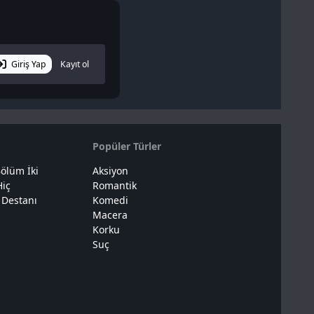
Giriş Yap
Kayıt ol
Popüler Türler
ölüm İki
Aksiyon
Hiç
Romantik
 Destanı
Komedi
Macera
Korku
Suç