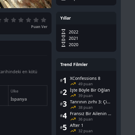
Yıllar
Puan Ver
2022
2021
2020
Trend Filmler
tarihindeki en kötü
1
XConfessions 8
#
49 puan
2
İşte Böyle Bir Oğlan
Ülke
#
39 puan
İspanya
3
Tanrının zırhı 3: Çin Falı
#
38 puan
4
Fransız Bir Ailenin Cinsel Yaşamı
#
36 puan
5
After 1
#
32 puan