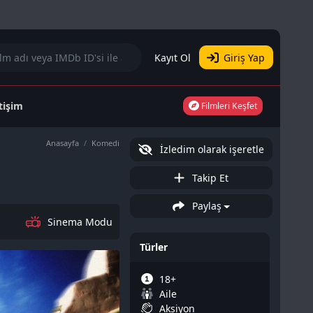
Kayıt Ol
Giriş Yap
etişim
Filmleri Keşfet
Anasayfa
Komedi
İzledim olarak işeretle
Takip Et
Paylaş
Sinema Modu
Türler
18+
Aile
Aksiyon