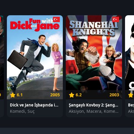
0
6.1
2005
6.2
2003
Dick ve Jane İşbaşında izle
Şangaylı Kovboy 2: Şangay Şövalyeleri izle
Beş
Komedi, Suç
Aksiyon, Macera, Komedi
Ak