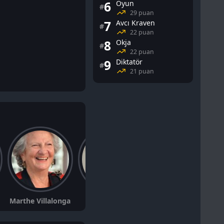
6
Oyun
#
29 puan
7
Avcı Kraven
#
22 puan
8
Okja
#
22 puan
9
Diktatör
#
21 puan
Marthe Villalonga
Romain Berger
Michel Muller