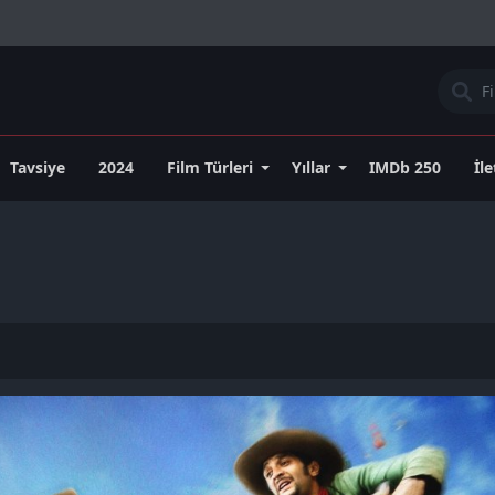
Tavsiye
2024
Film Türleri
Yıllar
IMDb 250
İl