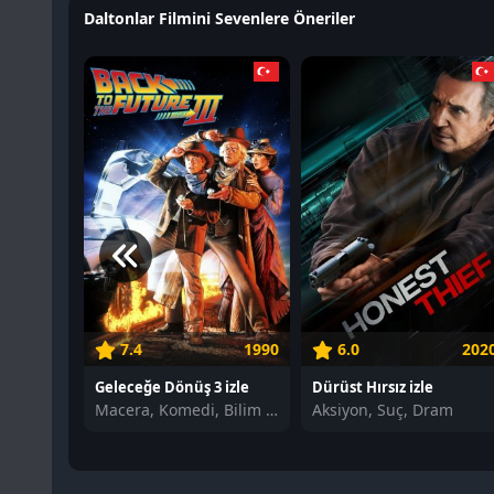
Daltonlar Filmini Sevenlere Öneriler
7.4
1990
6.0
202
Geleceğe Dönüş 3 izle
Dürüst Hırsız izle
Macera, Komedi, Bilim Kurgu
Aksiyon, Suç, Dram