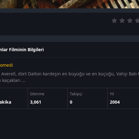
lar Filminin Bilgileri
omedi
e Averell, dört Dalton kardeşin en büyüğü ve en küçüğü, Vahşi Batı 
kaçakları ...
İzlenme
Takipçi
Yıl
akika
3,061
0
2004