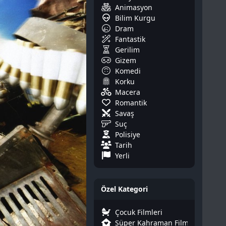
Animasyon
Bilim Kurgu
Dram
Fantastik
Gerilim
Gizem
Komedi
Korku
Macera
Romantik
Savaş
Suç
Polisiye
Tarih
Yerli
Özel Kategori
Çocuk Filmleri
Süper Kahraman Filmleri