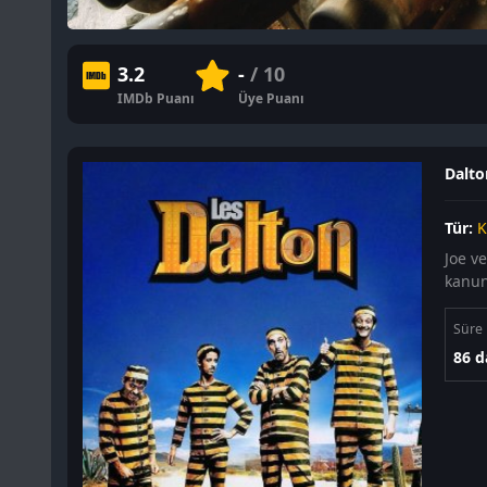
3.2
-
/ 10
IMDb Puanı
Üye Puanı
Dalton
Tür:
K
Joe v
kanun 
Süre
86 d