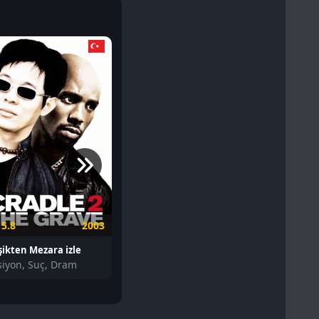
5.8
2003
ikten Mezara izle
siyon, Suç, Dram