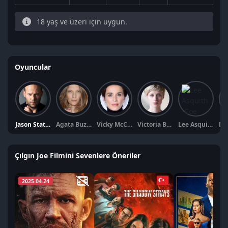
18 yaş ve üzeri için uygun.
Oyuncular
Jason Statham
Agata Buzek
Vicky McClure
Victoria Bewick
Lee Asquith-Coe
Çılgın Joe Filmini Sevenlere Öneriler
2025-04-24