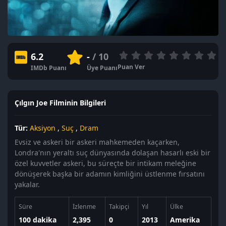
6.2
-
/ 10
Puan Ver
IMDb Puanı
Üye Puanı
Çılgın Joe Filminin Bilgileri
Tür:
Aksiyon
,
Suç
,
Dram
Evsiz ve askeri bir askeri mahkemeden kaçarken,
Londra'nın yeraltı suç dünyasında dolaşan hasarlı eski bir
özel kuvvetler askeri, bu süreçte bir intikam meleğine
dönüşerek başka bir adamın kimliğini üstlenme fırsatını
yakalar.
Süre
İzlenme
Takipçi
Yıl
Ülke
100 dakika
2,395
0
2013
Amerika