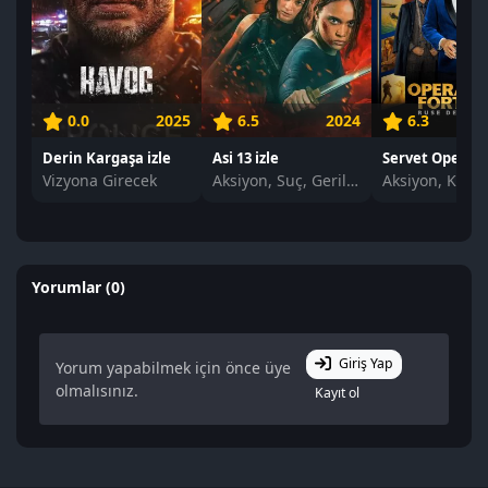
0.0
2025
6.5
2024
6.3
Derin Kargaşa izle
Asi 13 izle
Vizyona Girecek
Aksiyon, Suç, Gerilim
Yorumlar (0)
Giriş Yap
Yorum yapabilmek için önce üye
olmalısınız.
Kayıt ol