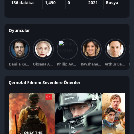
136 dakika
1,490
0
2021
Rusya
Oyuncular
Danila Kozlovsky
Oksana Akinshina
Philip Avdeev
Ravshana Kurkova
Arthur Beschastny
Çernobil Filmini Sevenlere Öneriler