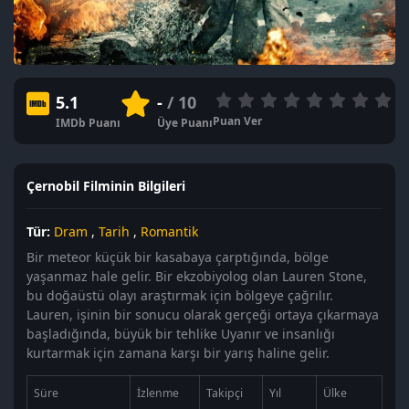
5.1
-
/ 10
Puan Ver
IMDb Puanı
Üye Puanı
Çernobil Filminin Bilgileri
Tür:
Dram
,
Tarih
,
Romantik
Bir meteor küçük bir kasabaya çarptığında, bölge
yaşanmaz hale gelir. Bir ekzobiyolog olan Lauren Stone,
bu doğaüstü olayı araştırmak için bölgeye çağrılır.
Lauren, işinin bir sonucu olarak gerçeği ortaya çıkarmaya
başladığında, büyük bir tehlike Uyanır ve insanlığı
kurtarmak için zamana karşı bir yarış haline gelir.
Süre
İzlenme
Takipçi
Yıl
Ülke