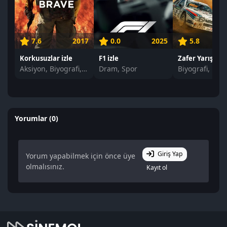
7.6
2017
0.0
2025
5.8
Korkusuzlar izle
F1 izle
Aksiyon, Biyografi, Dram
Dram, Spor
Yorumlar (0)
Giriş Yap
Yorum yapabilmek için önce üye
olmalısınız.
Kayıt ol