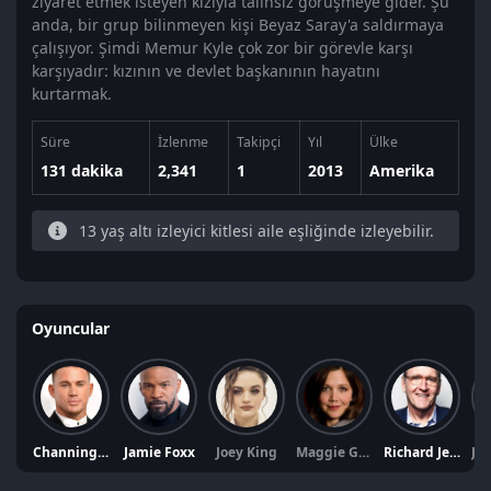
ziyaret etmek isteyen kızıyla talihsiz görüşmeye gider. Şu
anda, bir grup bilinmeyen kişi Beyaz Saray'a saldırmaya
çalışıyor. Şimdi Memur Kyle çok zor bir görevle karşı
karşıyadır: kızının ve devlet başkanının hayatını
kurtarmak.
Süre
İzlenme
Takipçi
Yıl
Ülke
131 dakika
2,341
1
2013
Amerika
13 yaş altı izleyici kitlesi aile eşliğinde izleyebilir.
Oyuncular
Channing Tatum
Jamie Foxx
Joey King
Maggie Gyllenhaal
Richard Jenkins