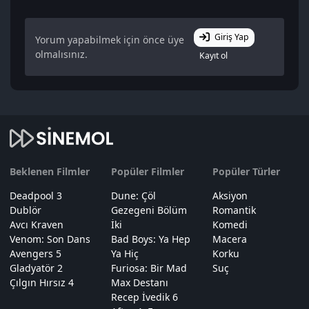
Giriş Yap
Yorum yapabilmek için önce üye
olmalısınız.
Kayıt ol
Beklenen Filmler
Popüler Filmler
Popüler Türler
Deadpool 3
Dune: Çöl
Aksiyon
Dublör
Gezegeni Bölüm
Romantik
Avcı Kraven
İki
Komedi
Venom: Son Dans
Bad Boys: Ya Hep
Macera
Avengers 5
Ya Hiç
Korku
Gladyatör 2
Furiosa: Bir Mad
Suç
Çılgın Hırsız 4
Max Destanı
Recep İvedik 6