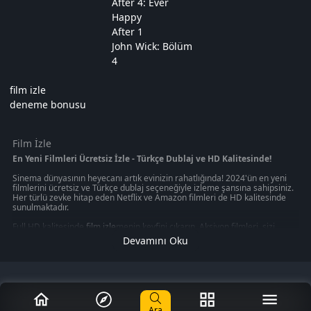
After 4: Ever
Happy
After 1
John Wick: Bölüm
4
film izle
deneme bonusu
Film İzle
En Yeni Filmleri Ücretsiz İzle - Türkçe Dublaj ve HD Kalitesinde!
Sinema dünyasının heyecanı artık evinizin rahatlığında! 2024'ün en yeni
filmlerini ücretsiz ve Türkçe dublaj seçeneğiyle izleme şansına sahipsiniz.
Her türlü zevke hitap eden Netflix ve Amazon filmleri de HD kalitesinde
sunulmaktadır.
Full HD kalitesinde
film izle
menin keyfini çıkarın. Aksiyon filmleri, sizi
gerilim dolu anların içine çekerken, macera filmleri sizi uzak diyarlara
Devamını Oku
götürecek. Korku filmleri, heyecan dolu anlar yaşamanızı sağlarken, en
yeni filmleri izleme imkanı size evinizin konforunda sunuluyor.
Ücretsiz film izleme imkanı sunan platformlar, size sinema keyfini en iyi
şekilde yaşatmayı hedefliyor. Bu platformlar, sizin için en iyi seçenekleri
sunmak için sürekli olarak güncellenmektedir. En yeni filmleri, en yüksek
kalitede ve Türkçe dublaj seçeneğiyle izleyerek sinema keyfini doyasıya
Ara