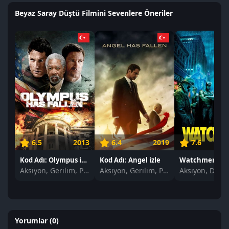
Beyaz Saray Düştü Filmini Sevenlere Öneriler
6.5
2013
6.4
2019
7.6
Kod Adı: Olympus izle
Kod Adı: Angel izle
Watchmen izl
Aksiyon, Gerilim, Polisiye
Aksiyon, Gerilim, Polisiye
Yorumlar (0)