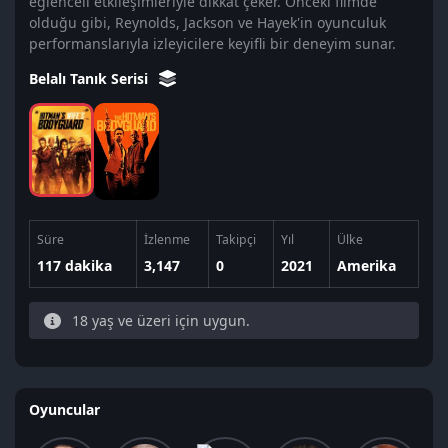
eğlenceli etkileşimleriyle dikkat çeker. Önceki filmde
olduğu gibi, Reynolds, Jackson ve Hayek'in oyunculuk
performanslarıyla izleyicilere keyifli bir deneyim sunar.
Belalı Tanık Serisi
Süre
İzlenme
Takipçi
Yıl
Ülke
117 dakika
3,147
0
2021
Amerika
18 yaş ve üzeri için uygun.
Oyuncular