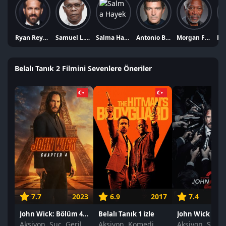
Ryan Reynolds
Samuel L. Jackson
Salma Hayek
Antonio Banderas
Morgan Freeman
Fra
Belalı Tanık 2 Filmini Sevenlere Öneriler
7.7
2023
6.9
2017
7.4
John Wick: Bölüm 4 izle
Belalı Tanık 1 izle
John Wick 2 izl
Aksiyon, Suç, Gerilim
Aksiyon, Komedi, Suç