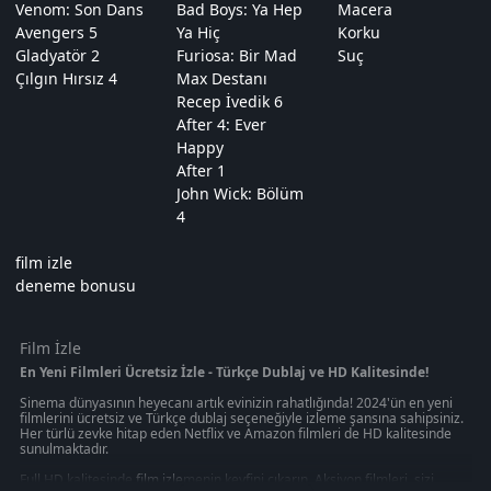
Venom: Son Dans
Bad Boys: Ya Hep
Macera
Avengers 5
Ya Hiç
Korku
Gladyatör 2
Furiosa: Bir Mad
Suç
Çılgın Hırsız 4
Max Destanı
Recep İvedik 6
After 4: Ever
Happy
After 1
John Wick: Bölüm
4
film izle
deneme bonusu
Film İzle
En Yeni Filmleri Ücretsiz İzle - Türkçe Dublaj ve HD Kalitesinde!
Sinema dünyasının heyecanı artık evinizin rahatlığında! 2024'ün en yeni
filmlerini ücretsiz ve Türkçe dublaj seçeneğiyle izleme şansına sahipsiniz.
Her türlü zevke hitap eden Netflix ve Amazon filmleri de HD kalitesinde
sunulmaktadır.
Full HD kalitesinde
film izle
menin keyfini çıkarın. Aksiyon filmleri, sizi