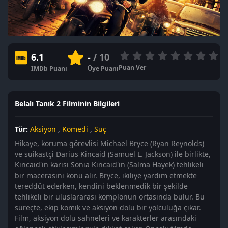
6.1
-
/ 10
Puan Ver
IMDb Puanı
Üye Puanı
Belalı Tanık 2 Filminin Bilgileri
Tür:
Aksiyon
,
Komedi
,
Suç
Hikaye, koruma görevlisi Michael Bryce (Ryan Reynolds)
ve suikastçi Darius Kincaid (Samuel L. Jackson) ile birlikte,
Kincaid'in karısı Sonia Kincaid'in (Salma Hayek) tehlikeli
bir macerasını konu alır. Bryce, ikiliye yardım etmekte
tereddüt ederken, kendini beklenmedik bir şekilde
tehlikeli bir uluslararası komplonun ortasında bulur. Bu
süreçte, ekip komik ve aksiyon dolu bir yolculuğa çıkar.
Film, aksiyon dolu sahneleri ve karakterler arasındaki