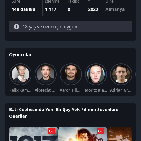
Süre
İzlenme
Takipçi
Yıl
Ülke
148 dakika
1,117
0
2022
Almanya
18 yaş ve üzeri için uygun.
Oyuncular
Felix Kammerer
Albrecht Schuch
Aaron Hilmer
Moritz Klaus
Adrian Grünewald
Batı Cephesinde Yeni Bir Şey Yok Filmini Sevenlere
Öneriler