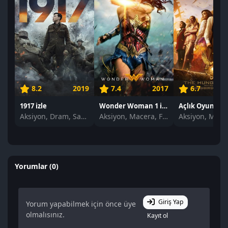
8.2
2019
7.4
2017
6.7
1917 izle
Wonder Woman 1 izle
Aksiyon, Dram, Savaş
Aksiyon, Macera, Fantastik
Yorumlar (0)
Giriş Yap
Yorum yapabilmek için önce üye
olmalısınız.
Kayıt ol