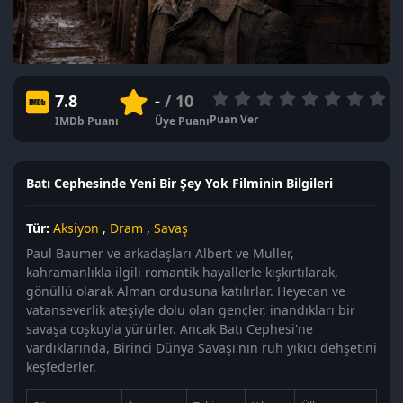
7.8
-
/ 10
Puan Ver
IMDb Puanı
Üye Puanı
Batı Cephesinde Yeni Bir Şey Yok Filminin Bilgileri
Tür:
Aksiyon
,
Dram
,
Savaş
Paul Baumer ve arkadaşları Albert ve Muller,
kahramanlıkla ilgili romantik hayallerle kışkırtılarak,
gönüllü olarak Alman ordusuna katılırlar. Heyecan ve
vatanseverlik ateşiyle dolu olan gençler, inandıkları bir
savaşa coşkuyla yürürler. Ancak Batı Cephesi'ne
vardıklarında, Birinci Dünya Savaşı'nın ruh yıkıcı dehşetini
keşfederler.