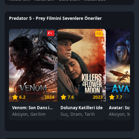
Predator 5 - Prey Filmini Sevenlere Öneriler
6.2
2024
7.6
2023
7.7
Venom: Son Dans izle
Dolunay Katilleri izle
Aksiyon, Gerilim
Suç, Dram, Tarih