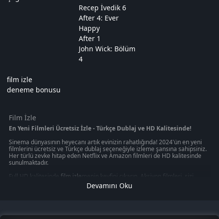
Recep İvedik 6
After 4: Ever
Happy
After 1
John Wick: Bölüm
4
film izle
deneme bonusu
Film İzle
En Yeni Filmleri Ücretsiz İzle - Türkçe Dublaj ve HD Kalitesinde!
Sinema dünyasının heyecanı artık evinizin rahatlığında! 2024'ün en yeni
filmlerini ücretsiz ve Türkçe dublaj seçeneğiyle izleme şansına sahipsiniz.
Her türlü zevke hitap eden Netflix ve Amazon filmleri de HD kalitesinde
sunulmaktadır.
Full HD kalitesinde
film izle
menin keyfini çıkarın. Aksiyon filmleri, sizi
gerilim dolu anların içine çekerken, macera filmleri sizi uzak diyarlara
Devamını Oku
götürecek. Korku filmleri, heyecan dolu anlar yaşamanızı sağlarken, en
yeni filmleri izleme imkanı size evinizin konforunda sunuluyor.
Ücretsiz film izleme imkanı sunan platformlar, size sinema keyfini en iyi
şekilde yaşatmayı hedefliyor. Bu platformlar, sizin için en iyi seçenekleri