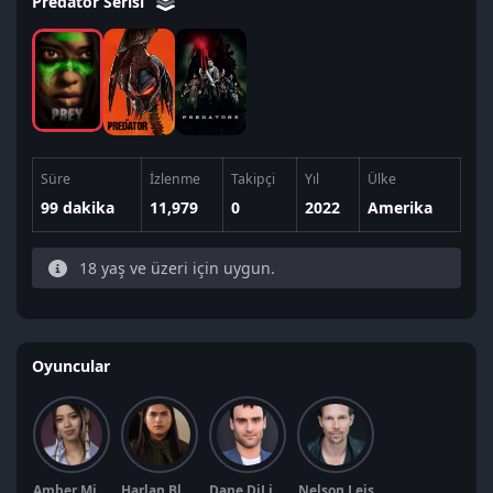
Predator Serisi
Süre
İzlenme
Takipçi
Yıl
Ülke
99 dakika
11,979
0
2022
Amerika
18 yaş ve üzeri için uygun.
Oyuncular
Amber Midthunder
Harlan Blayne Kytwayhat
Dane DiLiegro
Nelson Leis