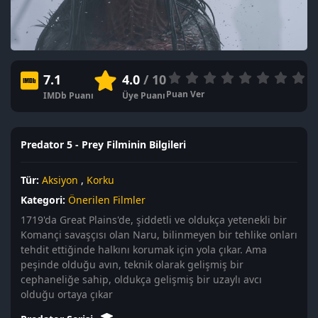
7.1
4.0
/ 10
Puan Ver
IMDb Puanı
Üye Puanı
Predator 5 - Prey Filminin Bilgileri
Tür:
Aksiyon
,
Korku
Kategori:
Önerilen Filmler
1719'da Great Plains'de, şiddetli ve oldukça yetenekli bir
Komançi savaşçısı olan Naru, bilinmeyen bir tehlike onları
tehdit ettiğinde halkını korumak için yola çıkar. Ama
peşinde olduğu avın, teknik olarak gelişmiş bir
cephaneliğe sahip, oldukça gelişmiş bir uzaylı avcı
olduğu ortaya çıkar