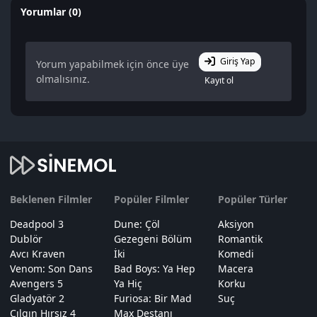
Yorumlar (0)
Giriş Yap
Yorum yapabilmek için önce üye
olmalısınız.
Kayıt ol
Beklenen Filmler
Popüler Filmler
Popüler Türler
Deadpool 3
Dune: Çöl
Aksiyon
Dublör
Gezegeni Bölüm
Romantik
Avcı Kraven
İki
Komedi
Venom: Son Dans
Bad Boys: Ya Hep
Macera
Avengers 5
Ya Hiç
Korku
Gladyatör 2
Furiosa: Bir Mad
Suç
Çılgın Hırsız 4
Max Destanı