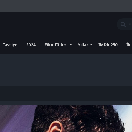
Tavsiye
2024
Film Türleri
Yıllar
IMDb 250
İl