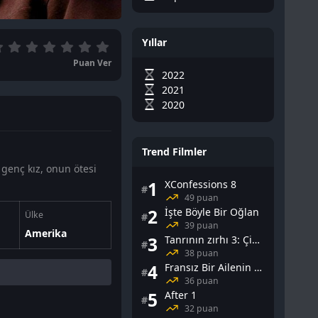
Yıllar
Puan Ver
2022
2021
2020
Trend Filmler
r genç kız, onun ötesi
1
XConfessions 8
#
49 puan
2
İşte Böyle Bir Oğlan
Ülke
#
39 puan
Amerika
3
Tanrının zırhı 3: Çin Falı
#
38 puan
4
Fransız Bir Ailenin Cinsel Yaşamı
#
36 puan
5
After 1
#
32 puan