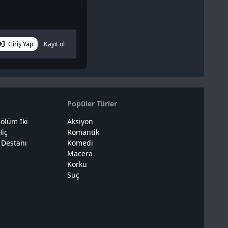
Giriş Yap
Kayıt ol
Popüler Türler
ölüm İki
Aksiyon
Hiç
Romantik
 Destanı
Komedi
Macera
Korku
Suç