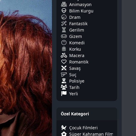
Animasyon
Bilim Kurgu
Dram
Fantastik
Gerilim
Gizem
Komedi
Korku
Macera
Romantik
Savaş
Suç
Polisiye
Tarih
Yerli
Özel Kategori
Çocuk Filmleri
Süper Kahraman Filmleri