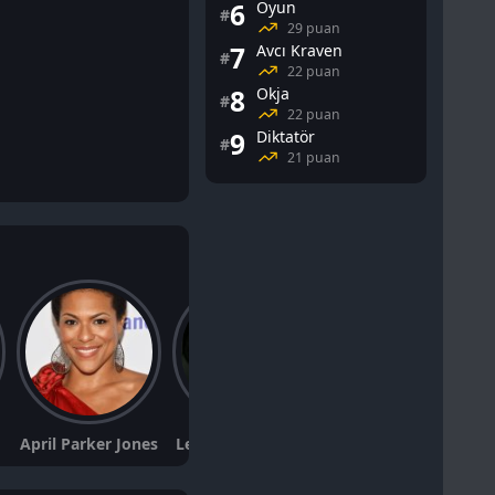
6
Oyun
#
29 puan
7
Avcı Kraven
#
22 puan
8
Okja
#
22 puan
9
Diktatör
#
21 puan
April Parker Jones
Leander Suleiman
Jeffrey Vincent Parise