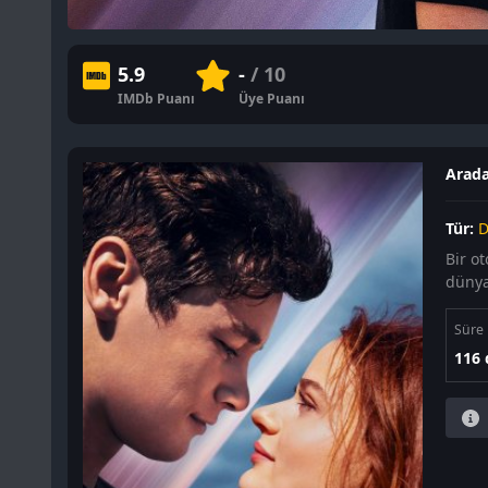
5.9
-
/ 10
IMDb Puanı
Üye Puanı
Arada
Tür:
D
Bir ot
dünya
Süre
116 