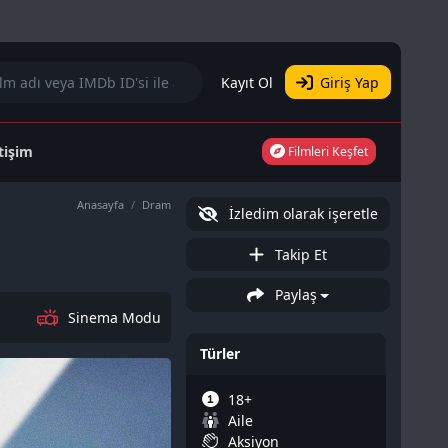
Kayıt Ol
Giriş Yap
etişim
Filmleri Keşfet
Anasayfa
Dram
İzledim olarak işeretle
Takip Et
Paylaş
Sinema Modu
Türler
18+
Aile
Aksiyon