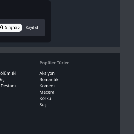
Giriş Yap
Kayıt ol
Popüler Türler
ölüm İki
Aksiyon
Hiç
Romantik
 Destanı
Komedi
Macera
Korku
Suç