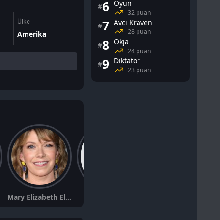
6
Oyun
#
32 puan
Ülke
7
Avcı Kraven
#
28 puan
Amerika
8
Okja
#
24 puan
9
Diktatör
#
23 puan
Mary Elizabeth Ellis
Ken Marino
Dallas Edwards