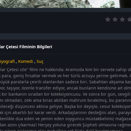
ar Çetesi Filminin Bilgileri
iyografi
,
Komedi
,
Suç
llar Çetesi izle" filmi ne hakkında: Aramızda kim bir servete sahip 
 para, geniş fırsatlar vermek ve her türlü arzuyu yerine getirmek. 
üyük paralarla çevrili olanlardan sadece biri. Sabahtan akşama kad
yor, taşıyor, özenle transfer ediyor, ancak bunların kendisine ait 
 bir bankanın sıradan bir koleksiyoncusu. Ve sonra bir gün, sevgili
mı olmadan, zeki ama biraz akıldan mahrum bırakılmış, bu paranın 
bileceği düşüncesi aklına geliyor. Başka bir deyişle, cesur koleksi
 için abartılı bir karar verdi. Arkadaşlarının desteğini alan, parayı
içtenlikle dua eden ve yemin eden soyguncu müstakbelimiz mağaza
dan azını çıkarmaz! Herşey yoluna girecek Şüpheli olmasına rağmen
da gören piçlerimiz olay mahalline çok fazla delil bırakmamışsa.