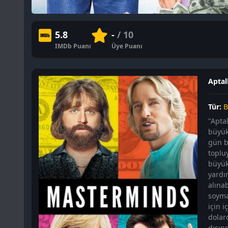
5.8
-
/ 10
IMDb Puanı
Üye Puanı
Aptall
Tür:
B
"Apta
büyük
gün b
toplu
büyük
yardı
alına
soymak
için 
dolar
dışın