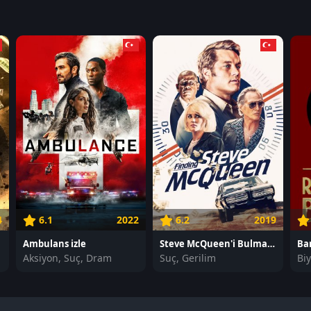
4
6.1
2022
6.2
2019
Ambulans izle
Steve McQueen'i Bulmak izle
Aksiyon, Suç, Dram
Suç, Gerilim
Bi