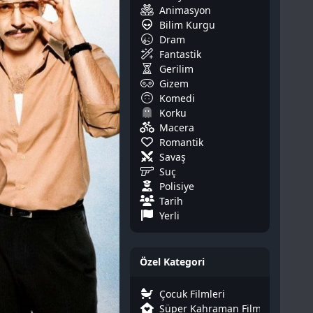
Animasyon
Bilim Kurgu
Dram
Fantastik
Gerilim
Gizem
Komedi
Korku
Macera
Romantik
Savaş
Suç
Polisiye
Tarih
Yerli
Özel Kategori
Çocuk Filmleri
Süper Kahraman Filmleri