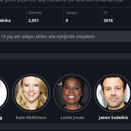
İzlenme
Takipçi
Yıl
akika
2,051
0
2016
13 yaş altı izleyici kitlesi aile eşliğinde izleyebilir.
ig
Kate McKinnon
Leslie Jones
Jason Sudeikis