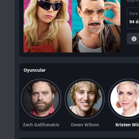
Süre
94 d
Oyuncular
Zach Galifianakis
Owen Wilson
Kristen Wi