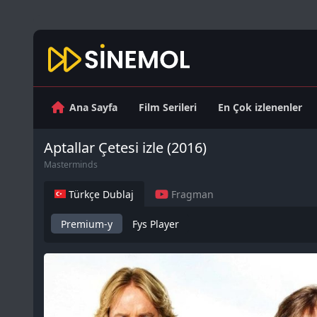
Ana Sayfa
Film Serileri
En Çok izlenenler
Aptallar Çetesi izle (2016)
Masterminds
Türkçe Dublaj
Fragman
Premium-y
Fys Player