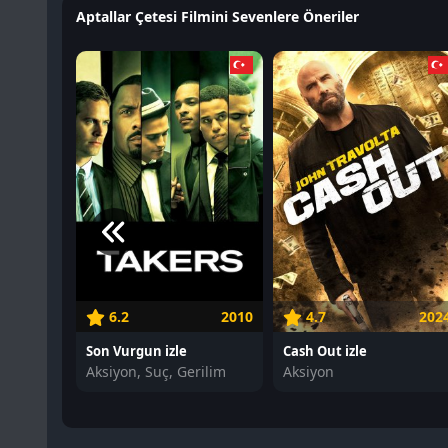
Aptallar Çetesi Filmini Sevenlere Öneriler
6.2
2010
4.7
202
Son Vurgun izle
Cash Out izle
Aksiyon, Suç, Gerilim
Aksiyon