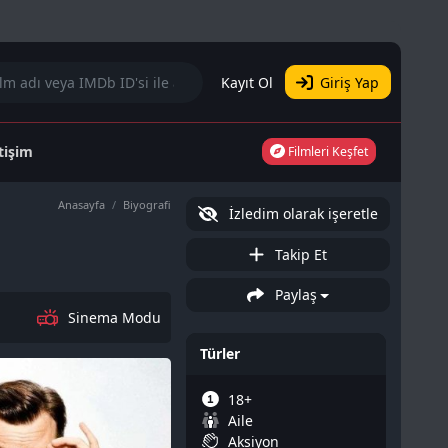
Kayıt Ol
Giriş Yap
etişim
Filmleri Keşfet
Anasayfa
Biyografi
İzledim olarak işeretle
Takip Et
Paylaş
Sinema Modu
Türler
18+
Aile
Aksiyon