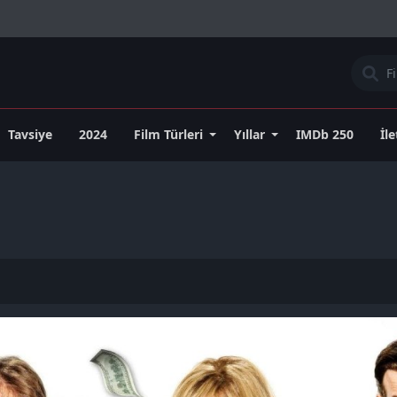
Tavsiye
2024
Film Türleri
Yıllar
IMDb 250
İl