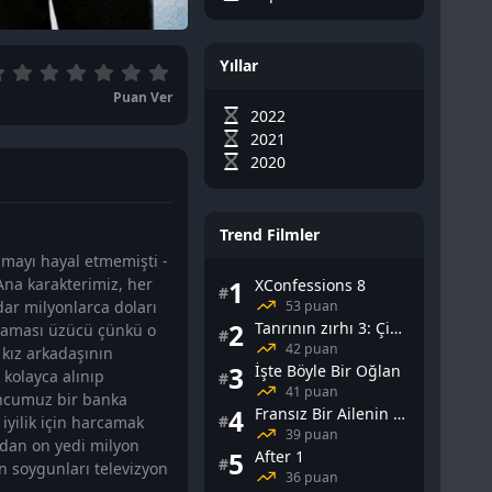
Yıllar
Puan Ver
2022
2021
2020
Trend Filmler
olmayı hayal etmemişti -
Ana karakterimiz, her
1
XConfessions 8
#
53 puan
ar milyonlarca doları
2
Tanrının zırhı 3: Çin Falı
olmaması üzücü çünkü o
#
42 puan
 kız arkadaşının
3
İşte Böyle Bir Oğlan
kolayca alınıp
#
41 puan
yoncumuz bir banka
4
Fransız Bir Ailenin Cinsel Yaşamı
#
 iyilik için harcamak
39 puan
dan on yedi milyon
5
After 1
#
 soygunları televizyon
36 puan