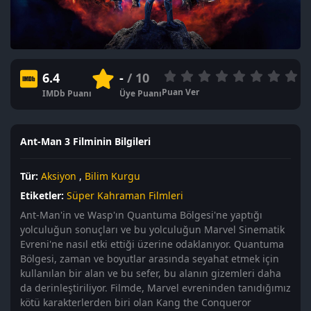
6.4
-
/ 10
Puan Ver
IMDb Puanı
Üye Puanı
Ant-Man 3 Filminin Bilgileri
Tür:
Aksiyon
,
Bilim Kurgu
Etiketler:
Süper Kahraman Filmleri
Ant-Man'in ve Wasp'ın Quantuma Bölgesi'ne yaptığı
yolculuğun sonuçları ve bu yolculuğun Marvel Sinematik
Evreni'ne nasıl etki ettiği üzerine odaklanıyor. Quantuma
Bölgesi, zaman ve boyutlar arasında seyahat etmek için
kullanılan bir alan ve bu sefer, bu alanın gizemleri daha
da derinleştiriliyor. Filmde, Marvel evreninden tanıdığımız
kötü karakterlerden biri olan Kang the Conqueror