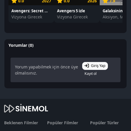
0.0
2027
0.0
2026
7.9
Avengers: Secret Wars izle
Avengers 5 izle
Vizyona Girecek
Vizyona Girecek
Aksiyon, Mace
Yorumlar (0)
Giriş Yap
Yorum yapabilmek için önce üye
olmalısınız.
Kayıt ol
Beklenen Filmler
Popüler Filmler
Popüler Türler