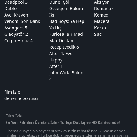
Deadpool 3
Dune: Çöl
Aksiyon
Dublör
Gezegeni Bölüm
Romantik
Avcı Kraven
İki
Komedi
Venom: Son Dans
Bad Boys: Ya Hep
Macera
Avengers 5
Ya Hiç
Korku
Gladyatör 2
Furiosa: Bir Mad
Suç
Çılgın Hırsız 4
Max Destanı
Recep İvedik 6
After 4: Ever
Happy
After 1
John Wick: Bölüm
4
film izle
deneme bonusu
Film İzle
En Yeni Filmleri Ücretsiz İzle - Türkçe Dublaj ve HD Kalitesinde!
Sinema dünyasının heyecanı artık evinizin rahatlığında! 2024'ün en yeni
filmlerini ücretsiz ve Türkçe dublaj seçeneğiyle izleme şansına sahipsiniz.