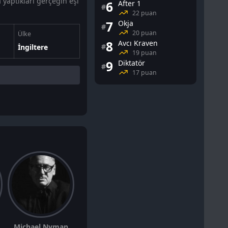
a yaptıkları gerçeğin eşi
6
After 1
#
22 puan
7
Okja
#
20 puan
Ülke
8
Avcı Kraven
#
İngiltere
19 puan
9
Diktatör
#
17 puan
Michael Nyman