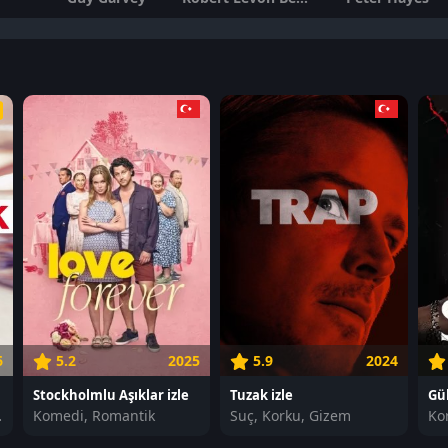
6
5.2
2025
5.9
2024
Stockholmlu Aşıklar izle
Tuzak izle
Gül
Gençlik
Komedi, Romantik
Suç, Korku, Gizem
Ko