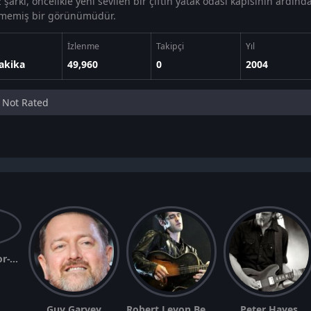
şarkı, öncelikle yeni sevilen bir çiftin yatak odası kapısının ardınd
memiş bir görünümüdür.
İzlenme
Takipçi
Yıl
akika
49,960
0
2004
Not Rated
Courtney Taylor-Taylor
Guy Garvey
Robert Levon Been
Peter Hayes