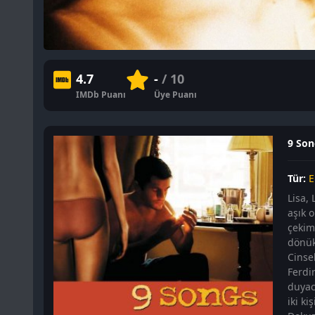
4.7
-
/ 10
IMDb Puanı
Üye Puanı
9 Song
Tür:
E
Lisa, 
aşık 
çekimi
dönük 
Cinse
Ferdi
duyac
iki ki