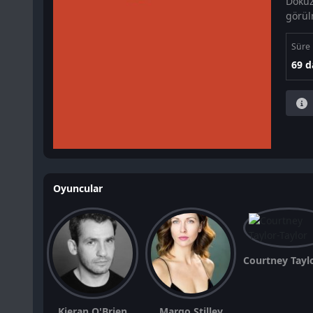
Dokuz 
görül
Süre
69 d
Oyuncular
Kieran O'Brien
Margo Stilley