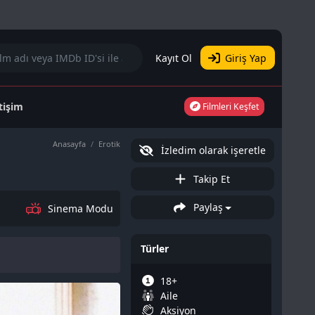
Kayıt Ol
Giriş Yap
etişim
Filmleri Keşfet
Anasayfa
Erotik
İzledim olarak işeretle
Takip Et
Paylaş
Sinema Modu
Türler
18+
Aile
Aksiyon