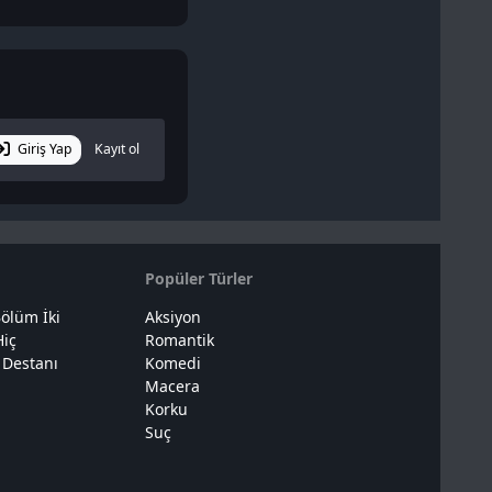
Giriş Yap
Kayıt ol
Popüler Türler
ölüm İki
Aksiyon
Hiç
Romantik
 Destanı
Komedi
Macera
Korku
Suç