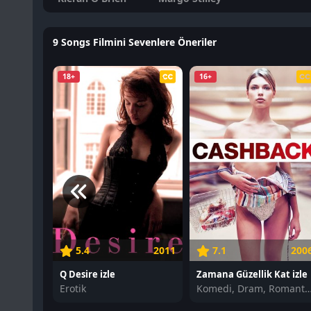
9 Songs Filmini Sevenlere Öneriler
18+
16+
5.4
2011
7.1
200
Q Desire izle
Zamana Güzellik Kat izle
Erotik
Komedi, Dram, Romantik, 