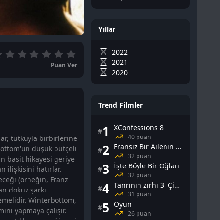
Yıllar
2022
2021
Puan Ver
2020
Trend Filmler
1
XConfessions 8
#
40 puan
ar, tutkuyla birbirlerine
2
Fransız Bir Ailenin Cinsel Yaşamı
rbottom'un düşük bütçeli
#
32 puan
in basit hikayesi geriye
3
İşte Böyle Bir Oğlan
#
ilişkisini hatırlar.
32 puan
eceği (örneğin, Franz
4
Tanrının zırhı 3: Çin Falı
#
an dokuz şarkı
31 puan
memelidir. Winterbottom,
5
Oyun
#
ımını yapmaya çalışır.
26 puan