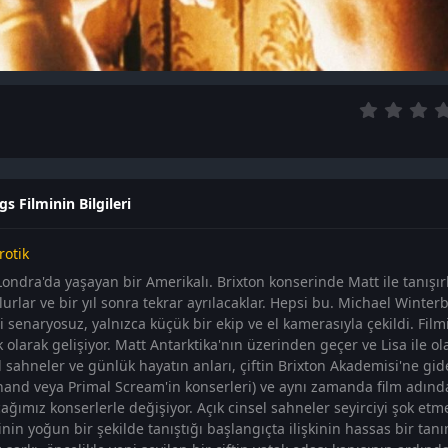
s Filminin Bilgileri
rotik
Londra'da yaşayan bir Amerikalı. Brixton konserinde Matt ile tanışırl
olurlar ve bir yıl sonra tekrar ayrılacaklar. Hepsi bu. Michael Winte
 senaryosuz, yalnızca küçük bir ekip ve el kamerasıyla çekildi. Film
olarak gelişiyor. Matt Antarktika'nın üzerinden geçer ve Lisa ile olan 
l sahneler ve günlük hayatın anları, çiftin Brixton Akademisi'ne gid
nand veya Primal Scream'in konserleri) ve aynı zamanda film adınd
ağımız konserlerle değişiyor. Açık cinsel sahneler seyirciyi şok et
şinin yoğun bir şekilde tanıştığı başlangıçta ilişkinin hassas bir tan