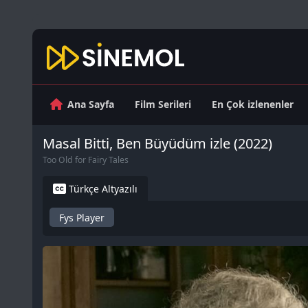
Ana Sayfa
Film Serileri
En Çok izlenenler
Masal Bitti, Ben Büyüdüm izle (2022)
Too Old for Fairy Tales
Türkçe Altyazılı
Fys Player