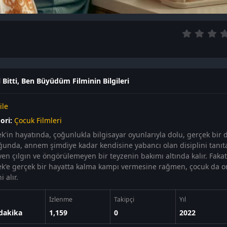
 Bitti, Ben Büyüdüm Filminin Bilgileri
ile
ori:
Çocuk Filmleri
k'in hayatında, çoğunlukla bilgisayar oyunlarıyla dolu, gerçek bir
ğunda, annem şimdiye kadar kendisine yabancı olan disiplini tanıt
yen çılgın ve öngörülemeyen bir teyzenin bakımı altında kalır. Faka
k'e gerçek bir hayatta kalma kampı vermesine rağmen, çocuk da 
i alır.
İzlenme
Takipçi
Yıl
dakika
1,159
0
2022