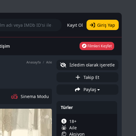
Kayıt Ol
Giriş Yap
etişim
Filmleri Keşfet
Anasayfa
Aile
İzledim olarak işeretle
Takip Et
Paylaş
Sinema Modu
Türler
18+
Aile
Aksiyon