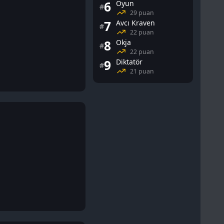
6
Oyun
#
29 puan
7
Avcı Kraven
#
22 puan
8
Okja
#
22 puan
9
Diktatör
#
21 puan