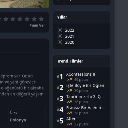
Yıllar
Puan Ver
2022
2021
2020
Trend Filmler
1
XConfessions 8
 deprem var. Onun
#
49 puan
an ve yeni görevler
2
İşte Böyle Bir Oğlan
#
t olağanüstü bir akraba
39 puan
ondan en değerli yaşam
3
Tanrının zırhı 3: Çin Falı
#
38 puan
4
Fransız Bir Ailenin Cinsel Yaşamı
#
Ülke
36 puan
5
After 1
Polonya
#
32 puan