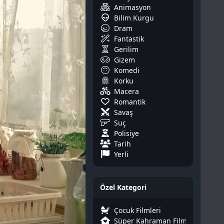
Animasyon
Bilim Kurgu
Dram
Fantastik
Gerilim
Gizem
Komedi
Korku
Macera
Romantik
Savaş
Suç
Polisiye
Tarih
Yerli
Özel Kategori
Çocuk Filmleri
Süper Kahraman Filmleri