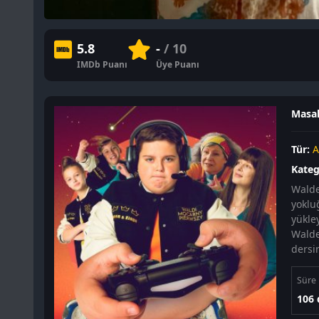
5.8
-
/ 10
IMDb Puanı
Üye Puanı
Masal
Tür:
A
Kateg
Walde
yoklu
yükle
Walde
dersin
Süre
106 