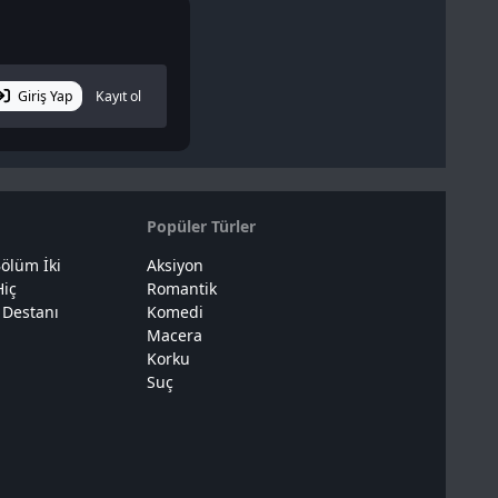
Giriş Yap
Kayıt ol
Popüler Türler
ölüm İki
Aksiyon
Hiç
Romantik
 Destanı
Komedi
Macera
Korku
Suç