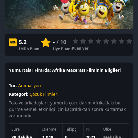
5.2
-
/ 10
Puan Ver
IMDb Puanı
Üye Puanı
Yumurtalar Firarda: Afrika Macerası Filminin Bilgileri
Tür:
Animasyon
Kategori:
Çocuk Filmleri
Toto ve arkadaşları, yumurta çocuklarını Afrika'daki bir
gurme yemek etkinliği için kaçırıldıktan sonra kurtarmak
zorundadır.
Süre
İzlenme
Takipçi
Yıl
Ülke
89 dakika
1,048
0
2021
Meksika