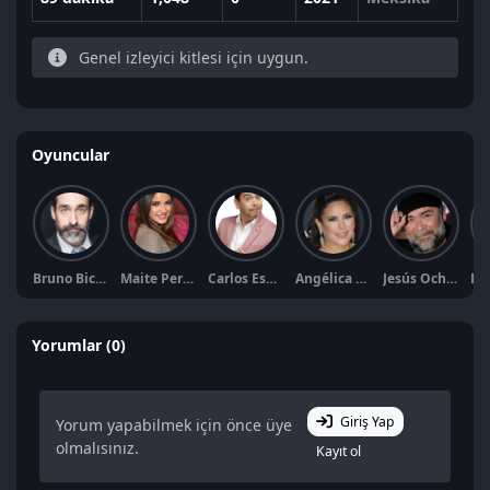
Genel izleyici kitlesi için uygun.
Oyuncular
Bruno Bichir
Maite Perroni
Carlos Espejel
Angélica Vale
Jesús Ochoa
Yorumlar (0)
Giriş Yap
Yorum yapabilmek için önce üye
olmalısınız.
Kayıt ol