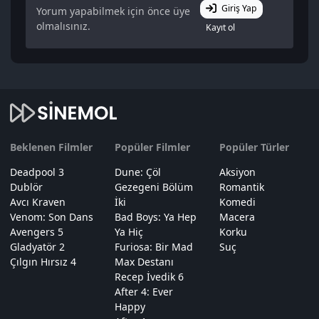
Giriş Yap
Yorum yapabilmek için önce üye
olmalısınız.
Kayıt ol
Beklenen Filmler
Popüler Filmler
Popüler Türler
Deadpool 3
Dune: Çöl
Aksiyon
Dublör
Gezegeni Bölüm
Romantik
Avcı Kraven
İki
Komedi
Venom: Son Dans
Bad Boys: Ya Hep
Macera
Avengers 5
Ya Hiç
Korku
Gladyatör 2
Furiosa: Bir Mad
Suç
Çılgın Hırsız 4
Max Destanı
Recep İvedik 6
After 4: Ever
Happy