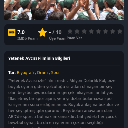
7.0
-
/ 10
Puan Ver
IMDb Puanı
Üye Puanı
Yetenek Avcısı Filminin Bilgileri
Tür:
Biyografi
,
Dram
,
Spor
"Yetenek Avcısı izle" filmi nedir: Milyon Dolarlık Kol, bize
büyük oyuna giden yolculuğu sıradan olmayan bir şey
olan beyzbol oyuncularının gerçek hikayesini anlatıyor.
İflas etmiş bir spor ajanı, yeni yıldızlar bulamazsa spor
kariyerinin sona erdiğini anlar. Büyük anlaşma bozulur ve
her şey gitmiş gibi görünür. Beyzbolun anavatanı olan
ABD'de sporcu bulmak imkansızdır: bahçedeki her çocuk
beyzbol oynar, bu da en iyilerinin çoktan seçildiği