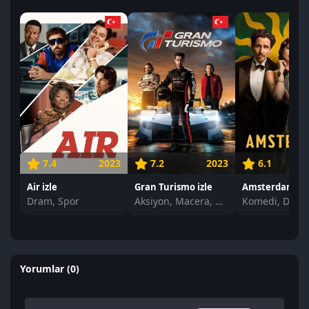
7.4
2023
7.2
2023
6.1
Air izle
Gran Turismo izle
Amsterdam izl
Dram, Spor
Aksiyon, Macera, Dram
Yorumlar (0)