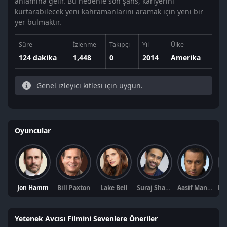
anlamına gelir. Bu nedenle son şans, kariyerini
kurtarabilecek yeni kahramanlarını aramak için yeni bir
yer bulmaktır.
Süre
İzlenme
Takipçi
Yıl
Ülke
124 dakika
1,448
0
2014
Amerika
Genel izleyici kitlesi için uygun.
Oyuncular
Jon Hamm
Bill Paxton
Lake Bell
Suraj Sharma
Aasif Mandvi
Yetenek Avcısı Filmini Sevenlere Öneriler