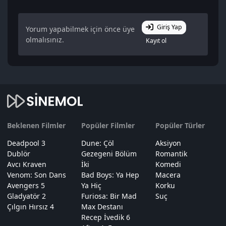
Giriş Yap
Yorum yapabilmek için önce üye
olmalısınız.
Kayıt ol
Beklenen Filmler
Popüler Filmler
Popüler Türler
Deadpool 3
Dune: Çöl
Aksiyon
Dublör
Gezegeni Bölüm
Romantik
Avcı Kraven
İki
Komedi
Venom: Son Dans
Bad Boys: Ya Hep
Macera
Avengers 5
Ya Hiç
Korku
Gladyatör 2
Furiosa: Bir Mad
Suç
Çılgın Hırsız 4
Max Destanı
Recep İvedik 6