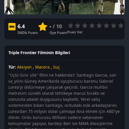
6.4
-
/ 10
Puan Ver
IMDb Puanı
Üye Puanı
Triple Frontier Filminin Bilgileri
Tür:
Aksiyon
,
Macera
,
Suç
"Üçlü Sınır izle" filmi ne hakkında?: Santiago Garcia, son
üç yılını Güney Amerika'da uyuşturucu baronu Gabriel
Lorea'yı öldürmeye çalışarak geçirdi. Garcia muhbir
metresini sürekli olarak tehlikeye maruz bıraktı ve
sonunda adalet duygusunu kaybetti. Yerel satış
sisteminden bıkan Santiago, ordudaki eski arkadaşlarını
Lorea'dan 75 milyon dolar çalmaya ikna etmek için ABD'ye
döner. Ordu kurucusu William sadece vatansever
konuşmalar yapıyor, kardeşi Ben ise MMA dövüşlerine