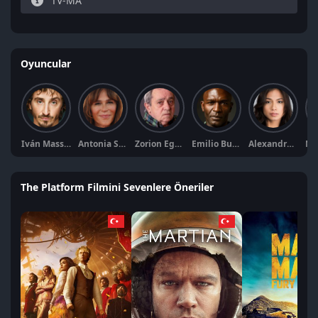
TV-MA
Oyuncular
Iván Massagué
Antonia San Juan
Zorion Eguileor
Emilio Buale
Alexandra Masangkay
The Platform Filmini Sevenlere Öneriler