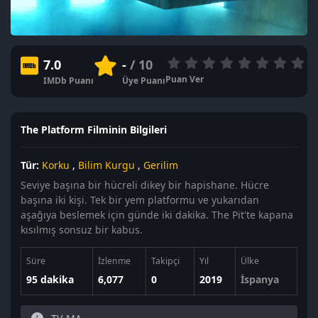
7.0
-
/ 10
Puan Ver
IMDb Puanı
Üye Puanı
The Platform Filminin Bilgileri
Tür:
Korku
,
Bilim Kurgu
,
Gerilim
Seviye başına bir hücreli dikey bir hapishane. Hücre
başına iki kişi. Tek bir yem platformu ve yukarıdan
aşağıya beslemek için günde iki dakika. The Pit'te kapana
kısılmış sonsuz bir kabus.
Süre
İzlenme
Takipçi
Yıl
Ülke
95 dakika
6,077
0
2019
İspanya