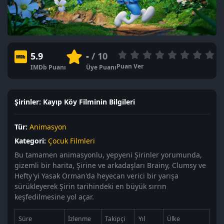
5.9
-
/ 10
Puan Ver
IMDb Puanı
Üye Puanı
Şirinler: Kayıp Köy Filminin Bilgileri
Tür:
Animasyon
Kategori:
Çocuk Filmleri
Bu tamamen animasyonlu, yepyeni Şirinler yorumunda,
gizemli bir harita, Şirine ve arkadaşları Brainy, Clumsy ve
Hefty'yi Yasak Orman'da heyecan verici bir yarışa
sürükleyerek Şirin tarihindeki en büyük sırrın
keşfedilmesine yol açar.
Süre
İzlenme
Takipçi
Yıl
Ülke