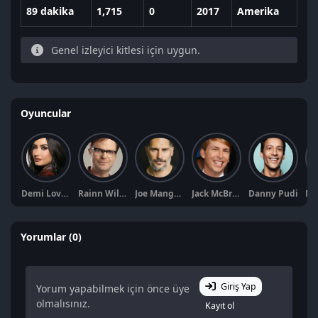
89 dakika
1,715
0
2017
Amerika
Genel izleyici kitlesi için uygun.
Oyuncular
Demi Lovato
Rainn Wilson
Joe Manganiello
Jack McBrayer
Danny Pudi
Yorumlar (0)
Giriş Yap
Yorum yapabilmek için önce üye
olmalısınız.
Kayıt ol