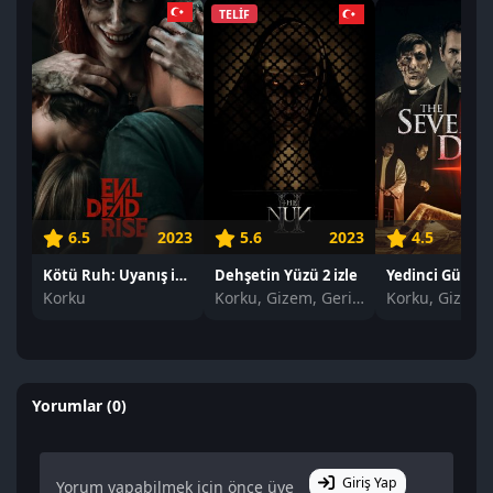
TELİF
6.5
2023
5.6
2023
4.5
Kötü Ruh: Uyanış izle
Dehşetin Yüzü 2 izle
Yedinci Gün izl
Korku
Korku, Gizem, Gerilim
Korku, Gizem
Yorumlar (0)
Giriş Yap
Yorum yapabilmek için önce üye