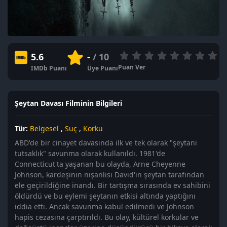
5.6
-
/ 10
Puan Ver
IMDb Puanı
Üye Puanı
Şeytan Davası Filminin Bilgileri
Tür:
Belgesel
,
Suç
,
Korku
ABD'de bir cinayet davasında ilk ve tek olarak "şeytani
tutsaklık" savunma olarak kullanıldı. 1981'de
Connecticut'ta yaşanan bu olayda, Arne Cheyenne
Johnson, kardeşinin nişanlısı David'in şeytan tarafından
ele geçirildiğine inandı. Bir tartışma sırasında ev sahibini
öldürdü ve bu eylemi şeytanın etkisi altında yaptığını
iddia etti. Ancak savunma kabul edilmedi ve Johnson
hapis cezasına çarptırıldı. Bu olay, kültürel korkular ve