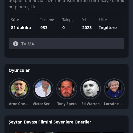
doğaüstü inançlar üzerine düşündürücü bir hikaye olarak
ön plana çıktı.
Süre
İzlenme
Takipçi
Yıl
Ülke
81 dakika
933
0
2023
İngiltere
TV-MA
Oyuncular
Arne Cheyenne Johnson
Victor Serfaty
Tony Spera
Ed Warren
Lorraine Warren
Şeytan Davası Filmini Sevenlere Öneriler