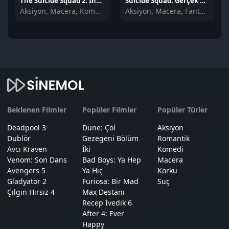
The Suicide Squad 2: İntihar Timi izle
Suicide Squad: Gerçek Kötüler izle
Aksiyon, Macera, Komedi
Aksiyon, Macera, Fantastik
Beklenen Filmler
Popüler Filmler
Popüler Türler
Deadpool 3
Dune: Çöl
Aksiyon
Dublör
Gezegeni Bölüm
Romantik
Avcı Kraven
İki
Komedi
Venom: Son Dans
Bad Boys: Ya Hep
Macera
Avengers 5
Ya Hiç
Korku
Gladyatör 2
Furiosa: Bir Mad
Suç
Çılgın Hırsız 4
Max Destanı
Recep İvedik 6
After 4: Ever
Happy