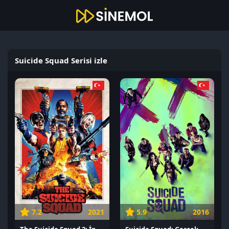
Suicide Squad Serisi izle
7.2
2021
5.9
2016