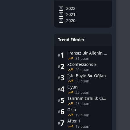
2022
2021
2020
Trend Filmler
1
Fransız Bir Ailenin Cinsel Yaşamı
#
31 puan
2
XConfessions 8
#
30 puan
3
İşte Böyle Bir Oğlan
#
30 puan
4
Oyun
#
25 puan
5
Tanrının zırhı 3: Çin Falı
#
25 puan
6
Okja
#
19 puan
7
After 1
#
19 puan