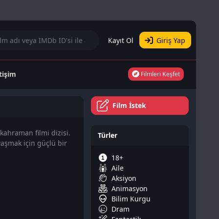
Kayıt Ol
Giriş Yap
etişim
Filmleri Keşfet
Film İstek
kahraman filmi dizisi.
Türler
vaşmak için güçlü bir
18+
Aile
Aksiyon
Animasyon
Bilim Kurgu
Dram