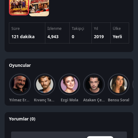
Süre
İzlenme
Takipçi
Yıl
Ülke
121 dakika
4,943
0
2019
Yerli
Oyuncular
Yılmaz Erdoğan
Kıvanç Tatlıtuğ
Ezgi Mola
Atakan Çelik
Bensu Soral
S
Yorumlar (0)