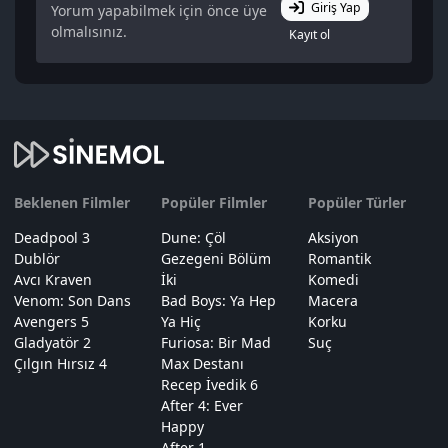
Giriş Yap
Yorum yapabilmek için önce üye
olmalısınız.
Kayıt ol
Beklenen Filmler
Popüler Filmler
Popüler Türler
Deadpool 3
Dune: Çöl
Aksiyon
Dublör
Gezegeni Bölüm
Romantik
Avcı Kraven
İki
Komedi
Venom: Son Dans
Bad Boys: Ya Hep
Macera
Avengers 5
Ya Hiç
Korku
Gladyatör 2
Furiosa: Bir Mad
Suç
Çılgın Hırsız 4
Max Destanı
Recep İvedik 6
After 4: Ever
Happy
After 1