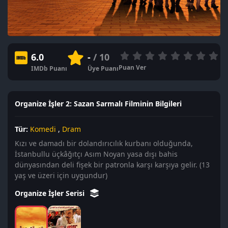
6.0
-
/ 10
Puan Ver
IMDb Puanı
Üye Puanı
Organize İşler 2: Sazan Sarmalı Filminin Bilgileri
Tür:
Komedi
,
Dram
Kızı ve damadı bir dolandırıcılık kurbanı olduğunda,
İstanbullu üçkâğıtçı Asım Noyan yasa dışı bahis
dünyasından deli fişek bir patronla karşı karşıya gelir. (13
yaş ve üzeri için uygundur)
Organize İşler Serisi