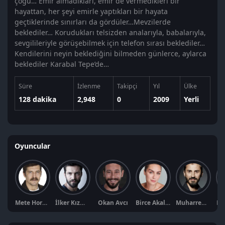
çoğu… Emir almadıkları, emir de vermedikleri bir
hayattan, her şeyi emirle yaptıkları bir hayata
geçtiklerinde sınırları da gördüler…Mevzilerde
beklediler… Korudukları telsizden analarıyla, babalarıyla,
sevgilileriyle görüşebilmek için telefon sırası beklediler…
Kendilerini neyin beklediğini bilmeden günlerce, aylarca
beklediler Karabal Tepe’de…
Süre
İzlenme
Takipçi
Yıl
Ülke
128 dakika
2,948
0
2009
Yerli
Oyuncular
Mete Horozoğlu
İlker Kızmaz
Okan Avcı
Birce Akalay
Muharrem Bayrak
Em