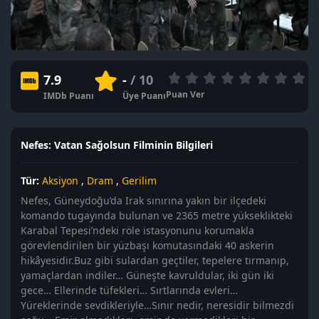
7.9
-
/ 10
Puan Ver
IMDb Puanı
Üye Puanı
Nefes: Vatan Sağolsun Filminin Bilgileri
Tür:
Aksiyon
,
Dram
,
Gerilim
Nefes, Güneydoğu’da Irak sınırına yakın bir ilçedeki
komando tugayında bulunan ve 2365 metre yükseklikteki
Karabal Tepesi’ndeki röle istasyonunu korumakla
görevlendirilen bir yüzbaşı komutasındaki 40 askerin
hikâyesidir.Buz gibi sulardan geçtiler, tepelere tırmanıp,
yamaçlardan indiler… Güneşte kavruldular, iki gün iki
gece… Ellerinde tüfekleri… Sırtlarında evleri…
Yüreklerinde sevdikleriyle…Sınır nedir, neresidir bilmezdi