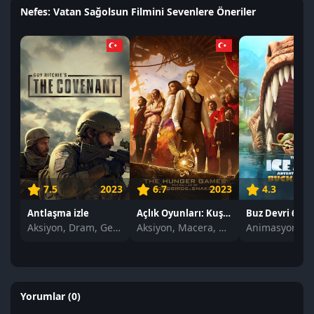
Nefes: Vatan Sağolsun Filmini Sevenlere Öneriler
7.5
2023
6.7
2023
4.3
Antlaşma izle
Açlık Oyunları: Kuşların ve Yılanların Şarkısı izle
Buz Devri 6 izle
Aksiyon, Dram, Gerilim
Aksiyon, Macera, Dram
Animasyon
Yorumlar (0)