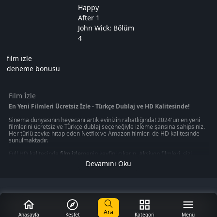
Happy
After 1
John Wick: Bölüm
4
film izle
deneme bonusu
Film İzle
En Yeni Filmleri Ücretsiz İzle - Türkçe Dublaj ve HD Kalitesinde!
Sinema dünyasının heyecanı artık evinizin rahatlığında! 2024'ün en yeni
filmlerini ücretsiz ve Türkçe dublaj seçeneğiyle izleme şansına sahipsiniz.
Her türlü zevke hitap eden Netflix ve Amazon filmleri de HD kalitesinde
sunulmaktadır.
Full HD kalitesinde
film izle
menin keyfini çıkarın. Aksiyon filmleri, sizi
gerilim dolu anların içine çekerken, macera filmleri sizi uzak diyarlara
Devamını Oku
götürecek. Korku filmleri, heyecan dolu anlar yaşamanızı sağlarken, en
yeni filmleri izleme imkanı size evinizin konforunda sunuluyor.
Ücretsiz film izleme imkanı sunan platformlar, size sinema keyfini en iyi
şekilde yaşatmayı hedefliyor. Bu platformlar, sizin için en iyi seçenekleri
sunmak için sürekli olarak güncellenmektedir. En yeni filmleri, en yüksek
kalitede ve Türkçe dublaj seçeneğiyle izleyerek sinema keyfini doyasıya
Ara
yaşayın.
Anasayfa
Keşfet
Kategori
Menü