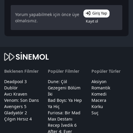
Giriş Yap
Yorum yapabilmek için önce üye
olmalısınız.
Kayıt ol
Beklenen Filmler
Popüler Filmler
Popüler Türler
Deadpool 3
Dune: Çöl
Aksiyon
Dublör
Gezegeni Bölüm
Romantik
Avcı Kraven
İki
Komedi
Venom: Son Dans
Bad Boys: Ya Hep
Macera
Avengers 5
Ya Hiç
Korku
Gladyatör 2
Furiosa: Bir Mad
Suç
Çılgın Hırsız 4
Max Destanı
Recep İvedik 6
After 4: Ever