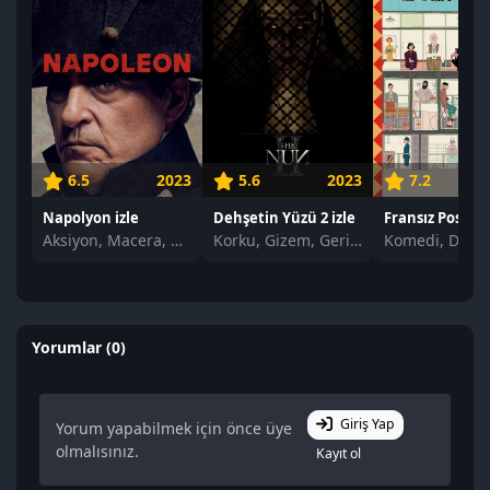
6.5
2023
5.6
2023
7.2
Napolyon izle
Dehşetin Yüzü 2 izle
Fransız Postası 
Aksiyon, Macera, Biyografi
Korku, Gizem, Gerilim
Yorumlar (0)
Giriş Yap
Yorum yapabilmek için önce üye
olmalısınız.
Kayıt ol