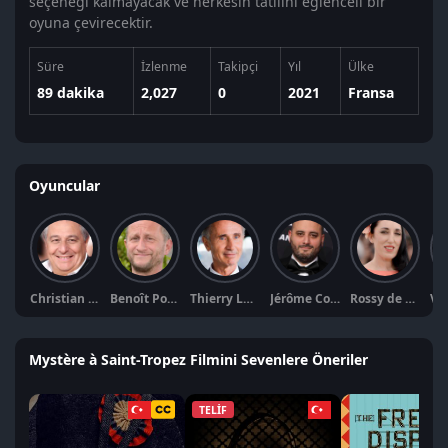
seçeneği kalmayacak ve herkesin tatilini eğlenceli bir
oyuna çevirecektir.
Süre
İzlenme
Takipçi
Yıl
Ülke
89 dakika
2,027
0
2021
Fransa
Oyuncular
Christian Clavier
Benoît Poelvoorde
Thierry Lhermitte
Jérôme Commandeur
Rossy de Palma
Mystère à Saint-Tropez Filmini Sevenlere Öneriler
TELİF