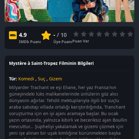
4.9
-
/ 10
Puan Ver
IMDb Puanı
Üye Puanı
Mystère à Saint-Tropez Filminin Bilgileri
Tür:
Komedi
,
Suç
,
Gizem
Milyarder Trachant ve eşi Eliane, her yaz Fransa'nın
güneyindeki lüks malikanelerinde ünlülerin göz alıcı
dünyasını ağırlar. Tehdit mektuplarıyla ilgili bir suçlu
araba sabotajı villada ortalığı karıştırdığında, Tranchant
soruşturma için en iyi ajanı aramaya başlar. Bu sıcak
yazın ortasında, yalnızca kibirli ve beceriksiz ajan Boullin
mevcuttur... Şüpheliyi yakalamak ve gizemi çözmek için
yeni işe alınan bir uşak kimliğine bürünmekten başka