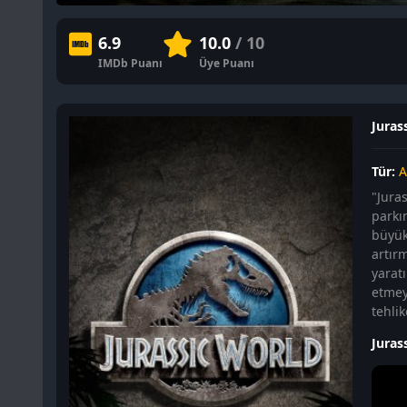
6.9
10.0
/ 10
IMDb Puanı
Üye Puanı
Jurass
Tür:
A
"Jura
parkı
büyük 
artırm
yarat
etmey
tehli
Juras