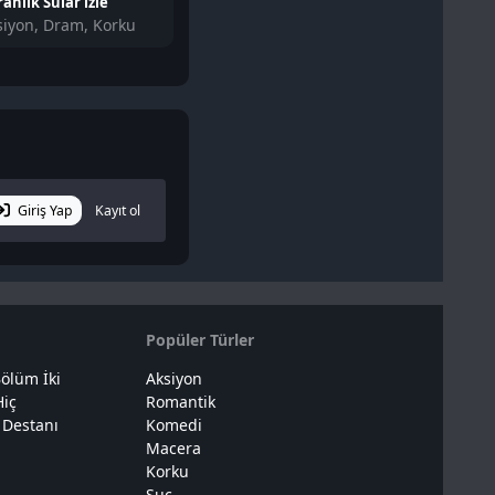
anlık Sular izle
Mavi Korku 3 izle
siyon, Dram, Korku
Aksiyon, Korku, Bilim Kurgu
Macera, D
Giriş Yap
Kayıt ol
Popüler Türler
ölüm İki
Aksiyon
Hiç
Romantik
 Destanı
Komedi
Macera
Korku
Suç