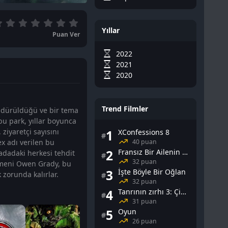
Yıllar
Puan Ver
2022
2021
2020
Trend Filmler
öndürüldüğü ve bir tema
bu park, yıllar boyunca
 ziyaretçi sayısını
1
XConfessions 8
#
40 puan
ex adı verilen bu
2
Fransız Bir Ailenin Cinsel Yaşamı
adadaki herkesi tehdit
#
32 puan
tmeni Owen Grady, bu
3
İşte Böyle Bir Oğlan
 zorunda kalırlar.
#
32 puan
4
Tanrının zırhı 3: Çin Falı
#
31 puan
5
Oyun
#
26 puan