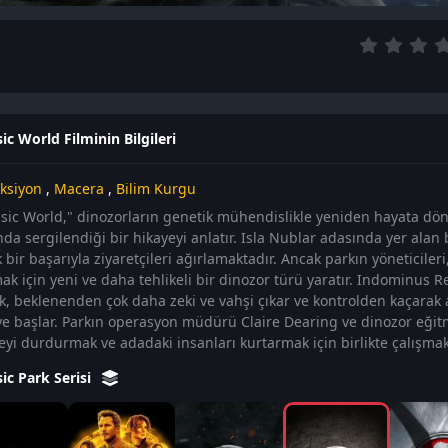
ic World Filminin Bilgileri
ksiyon
,
Macera
,
Bilim Kurgu
ssic World," dinozorların genetik mühendislikle yeniden hayata d
nda sergilendiği bir hikayeyi anlatır. Isla Nublar adasında yer alan 
bir başarıyla ziyaretçileri ağırlamaktadır. Ancak parkın yöneticileri,
ak için yeni ve daha tehlikeli bir dinozor türü yaratır. Indominus R
ık, beklenenden çok daha zeki ve vahşi çıkar ve kontrolden kaçarak 
e başlar. Parkın operasyon müdürü Claire Dearing ve dinozor eği
keyi durdurmak ve adadaki insanları kurtarmak için birlikte çalışmak
sic Park Serisi