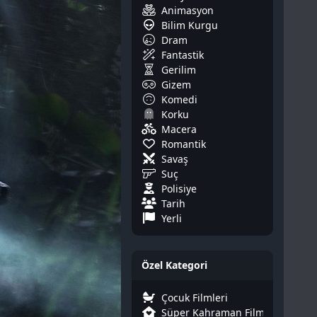
Animasyon
Bilim Kurgu
Dram
Fantastik
Gerilim
Gizem
Komedi
Korku
Macera
Romantik
Savaş
Suç
Polisiye
Tarih
Yerli
Özel Kategori
Çocuk Filmleri
Süper Kahraman Filmleri