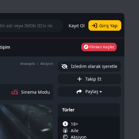
Kayıt Ol
Giriş Yap
etişim
Filmleri Keşfet
Anasayfa
Aksiyon
İzledim olarak işeretle
Takip Et
Paylaş
Sinema Modu
Türler
18+
Aile
Aksiyon