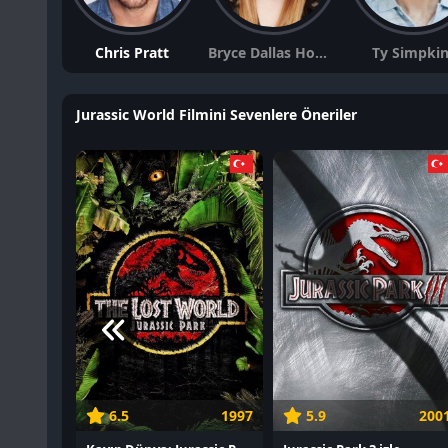
Chris Pratt
Bryce Dallas Howard
Ty Simpki
Jurassic World Filmini Sevenlere Öneriler
6.5
1997
5.9
200