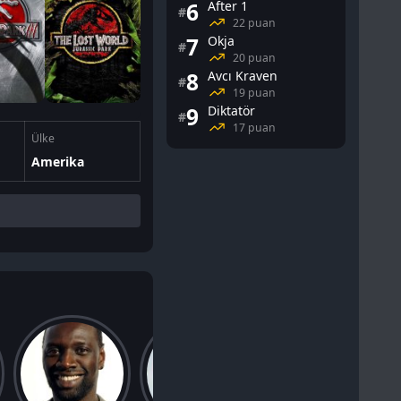
6
After 1
#
22 puan
7
Okja
#
20 puan
8
Avcı Kraven
#
19 puan
9
Diktatör
#
17 puan
Ülke
Amerika