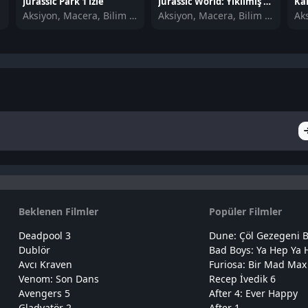
Jurassic Park 1 izle
Jurassic World: Yıkılmış Krallık izle
Kar
urgu
Aksiyon, Macera, Bilim Kurgu
Aksiyon, Macera, Bilim Kurgu
Ak
Beklenen Filmler
Popüler Filmler
Deadpool 3
Dune: Çöl Gezegeni B
Dublör
Bad Boys: Ya Hep Ya 
Avcı Kraven
Furiosa: Bir Mad Max
Venom: Son Dans
Recep İvedik 6
Avengers 5
After 4: Ever Happy
Gladyatör 2
After 1