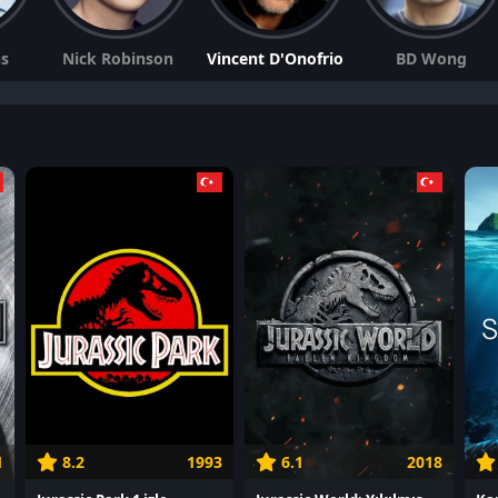
ns
Nick Robinson
Vincent D'Onofrio
BD Wong
1
8.2
1993
6.1
2018