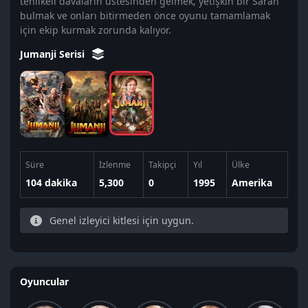
tehlikeli davaların üstesinden gelmek, yetişkin bir Sarah
bulmak ve onları bitirmeden önce oyunu tamamlamak
için ekip kurmak zorunda kalıyor.
Jumanji Serisi
Süre
İzlenme
Takipçi
Yıl
Ülke
104 dakika
5,300
0
1995
Amerika
Genel izleyici kitlesi için uygun.
Oyuncular