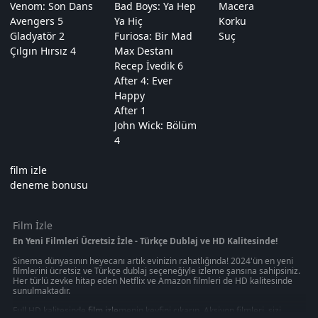
Venom: Son Dans
Bad Boys: Ya Hep
Macera
Avengers 5
Ya Hiç
Korku
Gladyatör 2
Furiosa: Bir Mad
Suç
Çılgın Hırsız 4
Max Destanı
Recep İvedik 6
After 4: Ever
Happy
After 1
John Wick: Bölüm
4
film izle
deneme bonusu
Film İzle
En Yeni Filmleri Ücretsiz İzle - Türkçe Dublaj ve HD Kalitesinde!
Sinema dünyasının heyecanı artık evinizin rahatlığında! 2024'ün en yeni
filmlerini ücretsiz ve Türkçe dublaj seçeneğiyle izleme şansına sahipsiniz.
Her türlü zevke hitap eden Netflix ve Amazon filmleri de HD kalitesinde
sunulmaktadır.
Full HD kalitesinde
film izle
menin keyfini çıkarın. Aksiyon filmleri, sizi