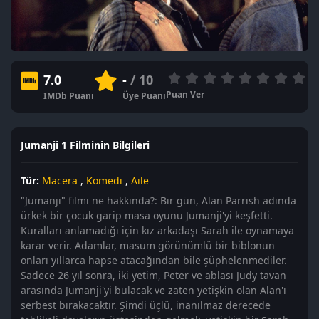
7.0
-
/ 10
Puan Ver
IMDb Puanı
Üye Puanı
Jumanji 1 Filminin Bilgileri
Tür:
Macera
,
Komedi
,
Aile
"Jumanji" filmi ne hakkında?: Bir gün, Alan Parrish adında
ürkek bir çocuk garip masa oyunu Jumanji'yi keşfetti.
Kuralları anlamadığı için kız arkadaşı Sarah ile oynamaya
karar verir. Adamlar, masum görünümlü bir biblonun
onları yıllarca hapse atacağından bile şüphelenmediler.
Sadece 26 yıl sonra, iki yetim, Peter ve ablası Judy tavan
arasında Jumanji'yi bulacak ve zaten yetişkin olan Alan'ı
serbest bırakacaktır. Şimdi üçlü, inanılmaz derecede