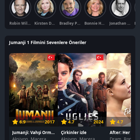
Robin Williams
Kirsten Dunst
Bradley Pierce
Bonnie Hunt
Jonathan Hyde
Jumanji 1 Filmini Sevenlere Öneriler
6.9
2017
4.7
2024
4.7
Jumanji: Vahşi Orman izle
Çirkinler izle
After: Her Şey i
Aksiyon, Macera, Komedi
Aksiyon, Macera, Dram
Dram, Romant