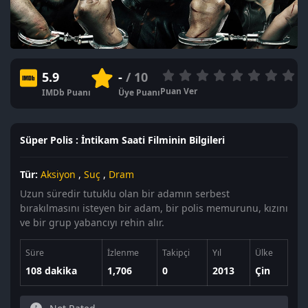
5.9
-
/ 10
Puan Ver
IMDb Puanı
Üye Puanı
Süper Polis : İntikam Saati Filminin Bilgileri
Tür:
Aksiyon
,
Suç
,
Dram
Uzun süredir tutuklu olan bir adamın serbest
bırakılmasını isteyen bir adam, bir polis memurunu, kızını
ve bir grup yabancıyı rehin alır.
Süre
İzlenme
Takipçi
Yıl
Ülke
108 dakika
1,706
0
2013
Çin