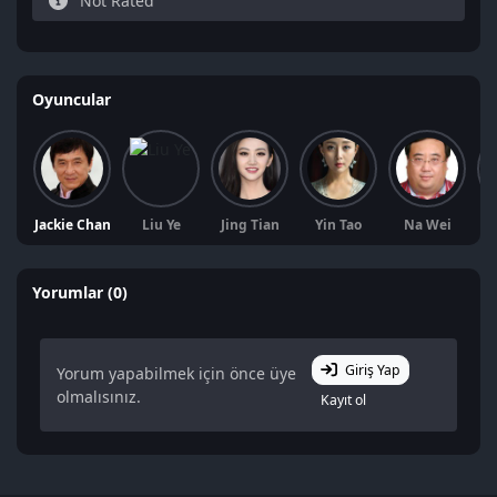
Not Rated
Oyuncular
Jackie Chan
Liu Ye
Jing Tian
Yin Tao
Na Wei
L
Yorumlar (0)
Giriş Yap
Yorum yapabilmek için önce üye
olmalısınız.
Kayıt ol