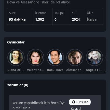
Bova ve Alessandro Tiberi de rol alıyor.
Süre
İzlenme
Takipçi
Yıl
Ülke
93 dakika
1,302
0
2024
İtalya
Oyuncular
Diana Del Bufalo
Valentina Nappi
Raoul Bova
Alessandro Tiberi
Angela Finocchiaro
Yorumlar (0)
Giriş Yap
Yorum yapabilmek için önce üye
olmalısınız.
Kayıt ol