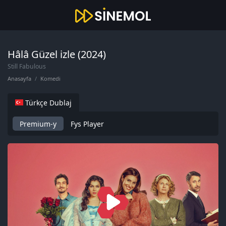
Hâlâ Güzel izle (2024)
Still Fabulous
Anasayfa
Komedi
Türkçe Dublaj
Premium-y
Fys Player