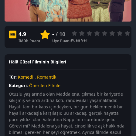
4.9
-
/ 10
Puan Ver
IMDb Puanı
Üye Puanı
Hâlâ Güzel Filminin Bilgileri
Tür:
Komedi
,
Romantik
Kategori:
Önerilen Filmler
Otuzlu yaşlarında olan Maddalena, çıkmaz bir kariyerde
sıkışmış ve ardı ardına kötü randevular yaşamaktadır.
Hayatı tam bir kaos içindeyken, bir gün beklenmedik bir
hayali arkadaşla karşılaşır. Bu arkadaş, gerçek hayatta
porn yıldızı olan Valentina Nappi'nin suretinde gelir.
Görevi mi? Maddalena'ya hayat, cinsellik ve aşk hakkında
bilmesi gereken her şeyi öğretmek. Ayrıca filmde Raoul