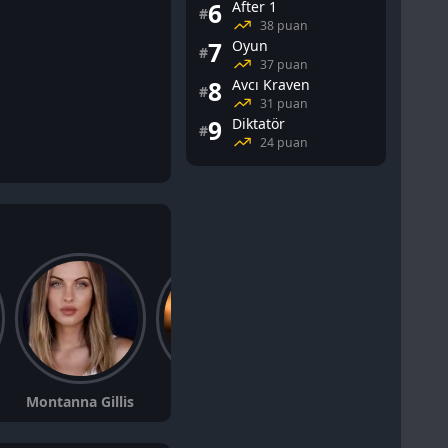
6
After 1
#
38 puan
7
Oyun
#
37 puan
8
Avcı Kraven
#
31 puan
9
Diktatör
#
24 puan
Montanna Gillis
Jaime Zevallos
Adam Shippey