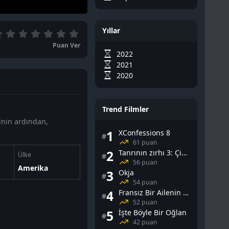
Yıllar
Puan Ver
2022
2021
2020
Trend Filmler
sinin ardından,
1
XConfessions 8
#
61 puan
2
Tanrının zırhı 3: Çin Falı
Ülke
#
56 puan
Amerika
3
Okja
#
54 puan
4
Fransız Bir Ailenin Cinsel Yaşamı
#
52 puan
5
İşte Böyle Bir Oğlan
#
42 puan