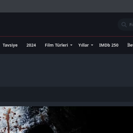
Tavsiye
2024
Film Türleri
Yıllar
IMDb 250
İl