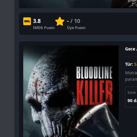
3.8
-
/ 10
IMDb Puanı
Üye Puanı
Gece A
Tür:
S
Moira
param
Süre
90 d