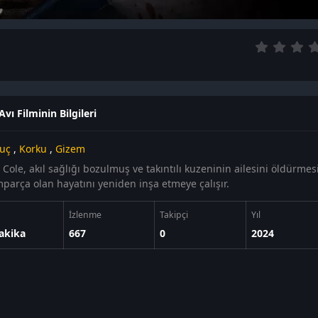
vı Filminin Bilgileri
uç
,
Korku
,
Gizem
 Cole, akıl sağlığı bozulmuş ve takıntılı kuzeninin ailesini öldürme
parça olan hayatını yeniden inşa etmeye çalışır.
İzlenme
Takipçi
Yıl
akika
667
0
2024