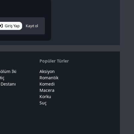
Giriş Yap
Kayıt ol
Popüler Türler
ölüm İki
Aksiyon
Hiç
Romantik
 Destanı
Komedi
Macera
Korku
Suç