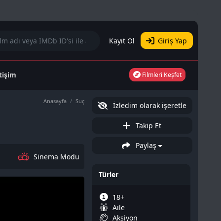
Kayıt Ol
Giriş Yap
etişim
Filmleri Keşfet
Anasayfa
Suç
İzledim olarak işeretle
Takip Et
Paylaş
Sinema Modu
Türler
18+
Aile
Aksiyon