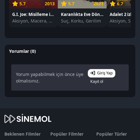
5.7
2013
5.7
2021
6.7
G.I. Joe: Misilleme izle
Karanlıkta Eve Dönüş izle
Adalet 2 izle
Aksiyon, Macera, Bilim Kurgu
Suç, Korku, Gerilim
Yorumlar (0)
Giriş Yap
Yorum yapabilmek için önce üye
olmalısınız.
Kayıt ol
Beklenen Filmler
Popüler Filmler
Popüler Türler