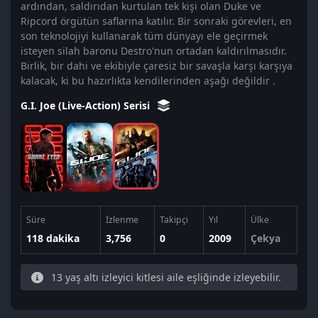
ardından, saldırıdan kurtulan tek kişi olan Duke ve
Ripcord örgütün saflarına katılır. Bir sonraki görevleri, en
son teknolojiyi kullanarak tüm dünyayı ele geçirmek
isteyen silah baronu Destro'nun ortadan kaldırılmasıdır.
Birlik, bir dahi ve ekibiyle çaresiz bir savaşla karşı karşıya
kalacak, ki bu hazırlıkta kendilerinden aşağı değildir .
G.I. Joe (Live-Action) Serisi
Süre
İzlenme
Takipçi
Yıl
Ülke
118 dakika
3,756
0
2009
Çekya
13 yaş altı izleyici kitlesi aile eşliğinde izleyebilir.