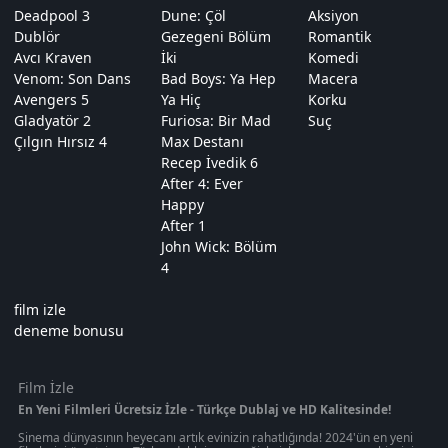
Deadpool 3
Dune: Çöl
Aksiyon
Dublör
Gezegeni Bölüm
Romantik
Avcı Kraven
İki
Komedi
Venom: Son Dans
Bad Boys: Ya Hep
Macera
Avengers 5
Ya Hiç
Korku
Gladyatör 2
Furiosa: Bir Mad
Suç
Çılgın Hırsız 4
Max Destanı
Recep İvedik 6
After 4: Ever
Happy
After 1
John Wick: Bölüm
4
film izle
deneme bonusu
Film İzle
En Yeni Filmleri Ücretsiz İzle - Türkçe Dublaj ve HD Kalitesinde!
Sinema dünyasının heyecanı artık evinizin rahatlığında! 2024'ün en yeni