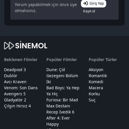
Giriş Yap
Yorum yapabilmek için önce üye
olmalısınız.
Kayıt ol
Beklenen Filmler
Popüler Filmler
Popüler Türler
Deadpool 3
Dune: Çöl
Aksiyon
Dublör
Gezegeni Bölüm
Romantik
Avcı Kraven
İki
Komedi
Venom: Son Dans
Bad Boys: Ya Hep
Macera
Avengers 5
Ya Hiç
Korku
Gladyatör 2
Furiosa: Bir Mad
Suç
Çılgın Hırsız 4
Max Destanı
Recep İvedik 6
After 4: Ever
Happy