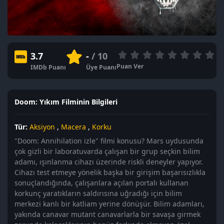
3.7
-
/ 10
Puan Ver
IMDb Puanı
Üye Puanı
Doom: Yıkım Filminin Bilgileri
Tür:
Aksiyon
,
Macera
,
Korku
"Doom: Annihilation izle" filmi konusu? Mars uydusunda
çok gizli bir laboratuvarda çalışan bir grup seçkin bilim
adamı, ışınlanma cihazı üzerinde riskli deneyler yapıyor.
Cihazı test etmeye yönelik başka bir girişim başarısızlıkla
sonuçlandığında, çalışanlara açılan portalı kullanan
korkunç yaratıkların saldırısına uğradığı için bilim
merkezi kanlı bir katliam yerine dönüşür. Bilim adamları,
yakında canavar mutant canavarlarla bir savaşa girmek