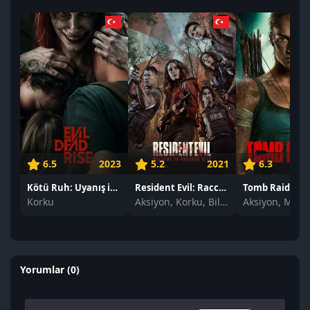
6.5
2023
5.2
2021
6.3
Kötü Ruh: Uyanış izle
Resident Evil: Raccoon Şehri izle
Tomb Raider iz
Korku
Aksiyon, Korku, Bilim Kurgu
Yorumlar (0)