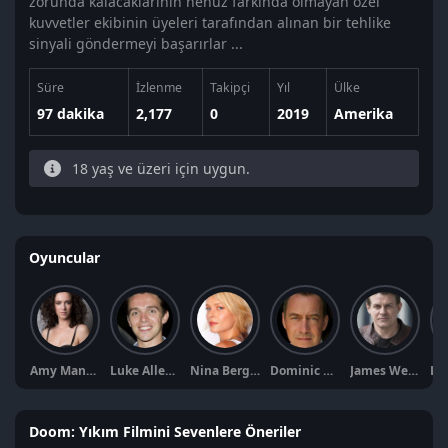
zorunda kalacaklarının henüz farkında olmayan özel
kuvvetler ekibinin üyeleri tarafından alınan bir tehlike
sinyali göndermeyi başarırlar ...
Süre
İzlenme
Takipçi
Yıl
Ülke
97 dakika
2,177
0
2019
Amerika
18 yaş ve üzeri için uygun.
Oyuncular
Amy Manson
Luke Allen-Gale
Nina Bergman
Dominic Mafham
James Weber Brown
Doom: Yıkım Filmini Sevenlere Öneriler