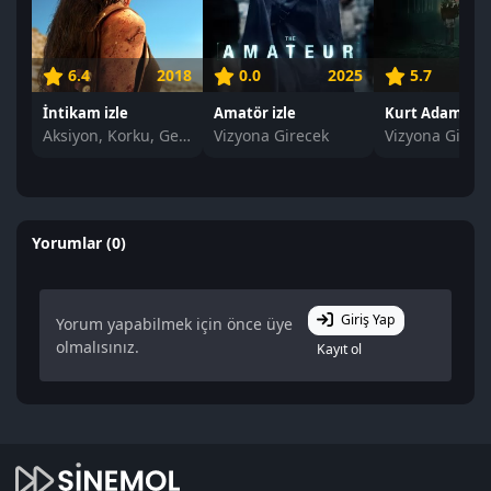
6.4
2018
0.0
2025
5.7
İntikam izle
Amatör izle
Kurt Adam izle
Aksiyon, Korku, Gerilim
Vizyona Girecek
Vizyona Girec
Yorumlar (0)
Giriş Yap
Yorum yapabilmek için önce üye
olmalısınız.
Kayıt ol