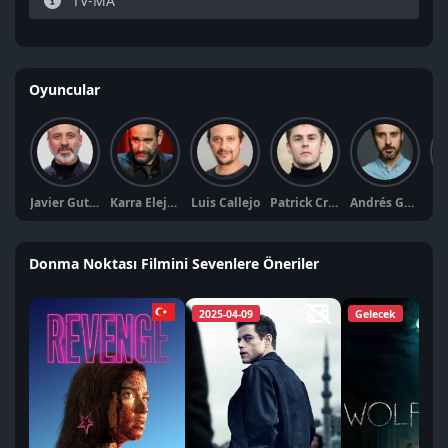
TV-MA
Oyuncular
Javier Gutiérrez
Karra Elejalde
Luis Callejo
Patrick Criado
Andrés Gertrúdix
Is
Donma Noktası Filmini Sevenlere Öneriler
2025-04-09
Gelecek