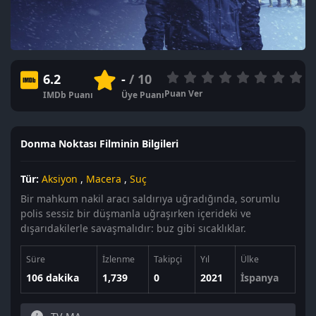
6.2
-
/ 10
Puan Ver
IMDb Puanı
Üye Puanı
Donma Noktası Filminin Bilgileri
Tür:
Aksiyon
,
Macera
,
Suç
Bir mahkum nakil aracı saldırıya uğradığında, sorumlu
polis sessiz bir düşmanla uğraşırken içerideki ve
dışarıdakilerle savaşmalıdır: buz gibi sıcaklıklar.
Süre
İzlenme
Takipçi
Yıl
Ülke
106 dakika
1,739
0
2021
İspanya