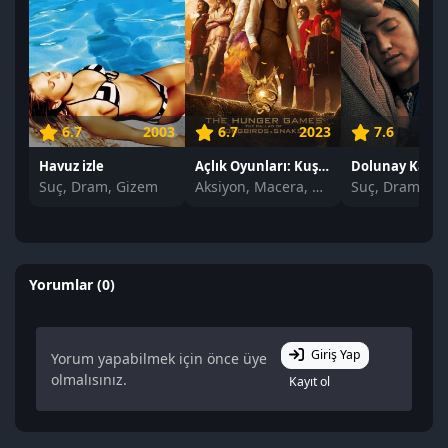
6.7
2003
6.7
2023
7.6
Havuz izle
Açlık Oyunları: Kuşların ve Yılanların Şarkısı izle
Dolunay Katille
Suç, Dram, Gizem
Aksiyon, Macera, Dram
Suç, Dram, Ta
Yorumlar (0)
Giriş Yap
Yorum yapabilmek için önce üye
olmalısınız.
Kayıt ol