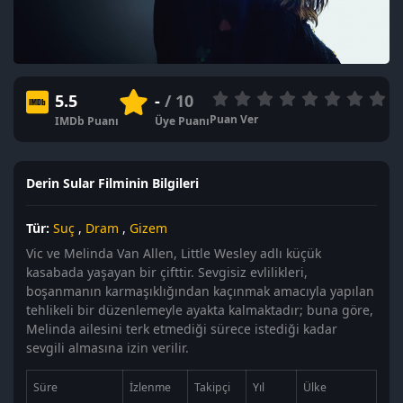
5.5
-
/ 10
Puan Ver
IMDb Puanı
Üye Puanı
Derin Sular Filminin Bilgileri
Tür:
Suç
,
Dram
,
Gizem
Vic ve Melinda Van Allen, Little Wesley adlı küçük
kasabada yaşayan bir çifttir. Sevgisiz evlilikleri,
boşanmanın karmaşıklığından kaçınmak amacıyla yapılan
tehlikeli bir düzenlemeyle ayakta kalmaktadır; buna göre,
Melinda ailesini terk etmediği sürece istediği kadar
sevgili almasına izin verilir.
Süre
İzlenme
Takipçi
Yıl
Ülke