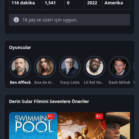
116 dakika
1,541
0
2022
Amerika
18 yaş ve üzeri için uygun.
Oyuncular
Ben Affleck
Ana de Armas
Tracy Letts
Lil Rel Howery
Dash Mihok
Derin Sular Filmini Sevenlere Öneriler