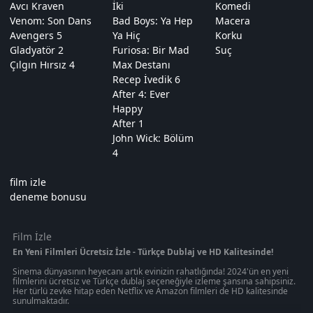
Avcı Kraven
İki
Komedi
Venom: Son Dans
Bad Boys: Ya Hep
Macera
Avengers 5
Ya Hiç
Korku
Gladyatör 2
Furiosa: Bir Mad
Suç
Çılgın Hırsız 4
Max Destanı
Recep İvedik 6
After 4: Ever
Happy
After 1
John Wick: Bölüm
4
film izle
deneme bonusu
Film İzle
En Yeni Filmleri Ücretsiz İzle - Türkçe Dublaj ve HD Kalitesinde!
Sinema dünyasının heyecanı artık evinizin rahatlığında! 2024'ün en yeni
filmlerini ücretsiz ve Türkçe dublaj seçeneğiyle izleme şansına sahipsiniz.
Her türlü zevke hitap eden Netflix ve Amazon filmleri de HD kalitesinde
sunulmaktadır.