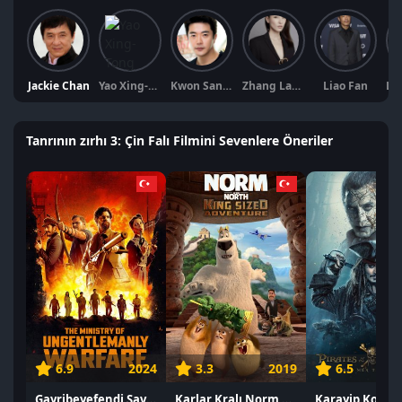
Jackie Chan
Yao Xing-Tong
Kwon Sang-woo
Zhang Lanxin
Liao Fan
Tanrının zırhı 3: Çin Falı Filmini Sevenlere Öneriler
6.9
2024
3.3
2019
6.5
Gayribeyefendi Savaş Dairesi izle
Karlar Kralı Norm 2 izle