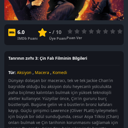
6.0
-
/ 10
Puan Ver
IMDb Puanı
Üye Puanı
Tanrının zırhı 3: Çin Falı Filminin Bilgileri
Tür:
Aksiyon
,
Macera
,
Komedi
Dünyayı dolaşan bir maceracı, tek ve tek Jackie Chan'in
başrolde olduğu bu aksiyon dolu heyecanlı yolculukta
paha biçilmez kalıntıları bulmak için yüksek teknolojili
aletler kullanıyor. Yüzyıllar önce, Çin'in gururu burç
büstleriydi. Bugüne gelin ve o büstlerin bronz kafaları
kayıp. Güçlü girişimci Lawrence (Oliver PLatt) iyileşmeleri
için büyük bir ödül sunduğunda, cesur Asya Tilkisi (Chan)
onları bulmak ve Çin tarihinin korunmasını sağlamak için