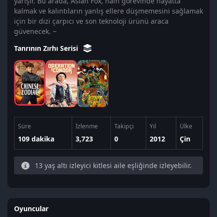
yarışır. Bu arada, Asian Fox, hain görevinde hayatta
kalmak ve kalıntıların yanlış ellere düşmemesini sağlamak
için bir dizi çarpıcı ve son teknoloji ürünü araca
güvenecek. ~
Tanrının Zırhı Serisi
Süre
İzlenme
Takipçi
Yıl
Ülke
109 dakika
3,723
0
2012
Çin
13 yaş altı izleyici kitlesi aile eşliğinde izleyebilir.
Oyuncular