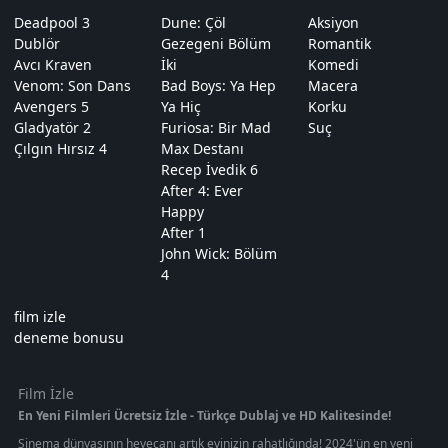
Deadpool 3
Dune: Çöl
Aksiyon
Dublör
Gezegeni Bölüm
Romantik
Avcı Kraven
İki
Komedi
Venom: Son Dans
Bad Boys: Ya Hep
Macera
Avengers 5
Ya Hiç
Korku
Gladyatör 2
Furiosa: Bir Mad
Suç
Çılgın Hırsız 4
Max Destanı
Recep İvedik 6
After 4: Ever
Happy
After 1
John Wick: Bölüm
4
film izle
deneme bonusu
Film İzle
En Yeni Filmleri Ücretsiz İzle - Türkçe Dublaj ve HD Kalitesinde!
Sinema dünyasının heyecanı artık evinizin rahatlığında! 2024'ün en yeni