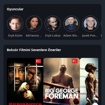
Oyuncular
Eryk Kulm
Adrianna Chlebicka
Eryk Lubos
Adam Woronowicz
Jacek Poniedziałek
Boksör Filmini Sevenlere Öneriler