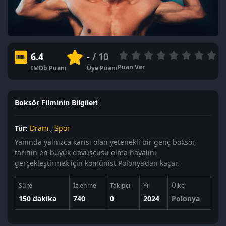
6.4
-
/ 10
Puan Ver
IMDb Puanı
Üye Puanı
Boksör Filminin Bilgileri
Tür:
Dram
,
Spor
Yanında yalnızca karısı olan yetenekli bir genç boksör,
tarihin en büyük dövüşçüsü olma hayalini
gerçekleştirmek için komünist Polonya’dan kaçar.
Süre
İzlenme
Takipçi
Yıl
Ülke
150 dakika
740
0
2024
Polonya