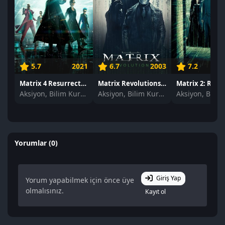
5.7
2021
6.7
2003
7.2
Matrix 4 Resurrections izle
Matrix Revolutions izle
Aksiyon, Bilim Kurgu
Aksiyon, Bilim Kurgu
Yorumlar (0)
Giriş Yap
Yorum yapabilmek için önce üye
olmalısınız.
Kayıt ol