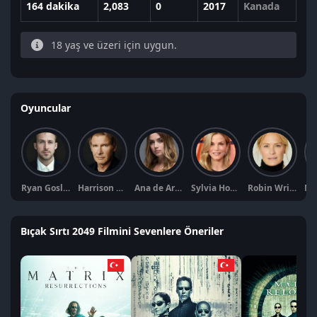
164 dakika
2,083
0
2017
Kanada
18 yaş ve üzeri için uygun.
Oyuncular
Ryan Gosling
Harrison Ford
Ana de Armas
Sylvia Hoeks
Robin Wright
Bıçak Sırtı 2049 Filmini Sevenlere Öneriler