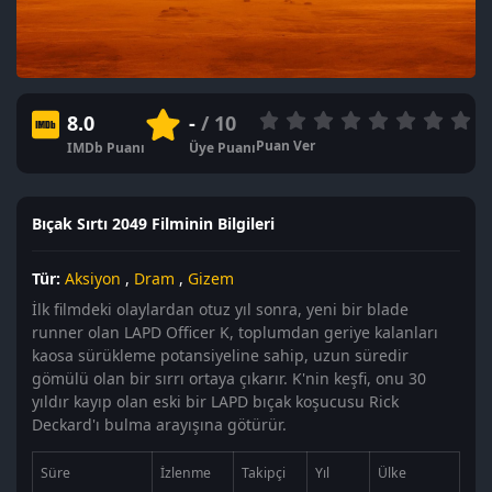
8.0
-
/ 10
Puan Ver
IMDb Puanı
Üye Puanı
Bıçak Sırtı 2049 Filminin Bilgileri
Tür:
Aksiyon
,
Dram
,
Gizem
İlk filmdeki olaylardan otuz yıl sonra, yeni bir blade
runner olan LAPD Officer K, toplumdan geriye kalanları
kaosa sürükleme potansiyeline sahip, uzun süredir
gömülü olan bir sırrı ortaya çıkarır. K'nin keşfi, onu 30
yıldır kayıp olan eski bir LAPD bıçak koşucusu Rick
Deckard'ı bulma arayışına götürür.
Süre
İzlenme
Takipçi
Yıl
Ülke