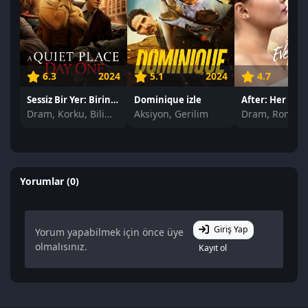
6.3
2024
5.1
2024
4.7
Sessiz Bir Yer: Birinci Gün izle
Dominique izle
After: Her Şey i
Dram, Korku, Bilim Kurgu
Aksiyon, Gerilim
Dram, Romant
Yorumlar (0)
Giriş Yap
Yorum yapabilmek için önce üye
olmalısınız.
Kayıt ol