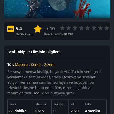
5.4
-
/ 10
Puan Ver
IMDb Puanı
Üye Puanı
Beni Takip Et Filminin Bilgileri
Tür:
Macera
,
Korku
,
Gizem
Bir sosyal medya kişiliği, başarılı VLOG'u için yeni içerik
yakalamak üzere arkadaşlarıyla Moskova'ya seyahat
ediyor. Her zaman sınırları zorlayan ve büyüyen bir
izleyici kitlesine hitap eden film, gizem, aşırılık ve
tehlikeyle dolu soğuk bir dünyaya girer.
Süre
İzlenme
Takipçi
Yıl
Ülke
88 dakika
1,615
0
2020
Amerika