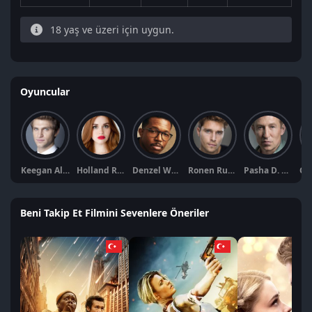
18 yaş ve üzeri için uygun.
Oyuncular
Keegan Allen
Holland Roden
Denzel Whitaker
Ronen Rubinstein
Pasha D. Lychnikoff
Beni Takip Et Filmini Sevenlere Öneriler