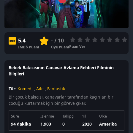
5.4
-
/ 10
Puan Ver
IMDb Puanı
Üye Puanı
Bebek Bakıcısının Canavar Avlama Rehberi Filminin
Bilgileri
Tür:
Komedi
,
Aile
,
Fantastik
Bir çocuk bakıcısı, canavarlar tarafından kaçırılan bir
çocuğu kurtarmak için bir göreve çıkar.
Süre
İzlenme
Takipçi
Yıl
Ülke
94 dakika
1,903
0
2020
Amerika