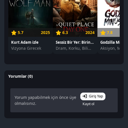
5.7
2025
6.3
2024
7.8
Kurt Adam izle
Sessiz Bir Yer: Birinci Gün izle
Vizyona Girecek
Dram, Korku, Bilim Kurgu
Yorumlar (0)
Giriş Yap
Yorum yapabilmek için önce üye
olmalısınız.
Kayıt ol