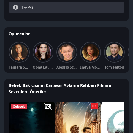
TV-PG
Oyuncular
Tamara Smart
Oona Laurence
Alessio Scalzotto
Indya Moore
Tom Felton
Bebek Bakıcısının Canavar Avlama Rehberi Filmini
Sevenlere Öneriler
Gelecek