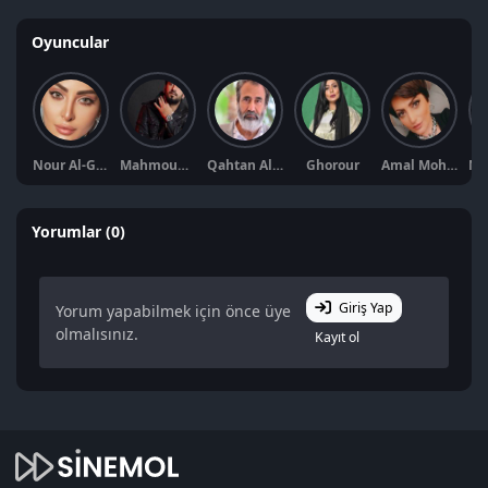
Oyuncular
Nour Al-Ghandour
Mahmoud Boushahri
Qahtan Al-Qahtani
Ghorour
Amal Mohamed
Yorumlar (0)
Giriş Yap
Yorum yapabilmek için önce üye
olmalısınız.
Kayıt ol