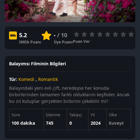
5.2
-
/ 10
Puan Ver
IMDb Puanı
Üye Puanı
Balayımsı Filminin Bilgileri
Tür:
Komedi
,
Romantik
Balayındaki yeni evli çift, neredeyse her konuda
birbirlerinden tamamen farklı olduklarını keşfeder. Ancak
bu zıt kutuplar gerçekten birbirini çekebilir mi?
Süre
İzlenme
Takipçi
Yıl
Ülke
100 dakika
745
0
2024
Kuveyt