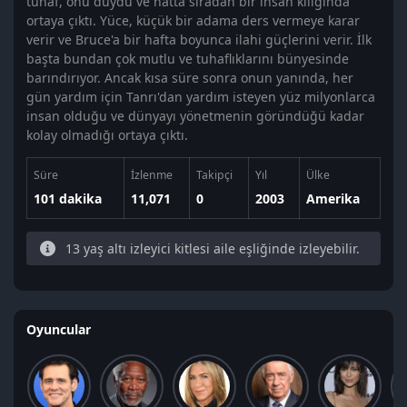
tuhaf, onu duydu ve hatta sıradan bir insan kılığında
ortaya çıktı. Yüce, küçük bir adama ders vermeye karar
verir ve Bruce'a bir hafta boyunca ilahi güçlerini verir. İlk
başta bundan çok mutlu ve tuhaflıklarını bünyesinde
barındırıyor. Ancak kısa süre sonra onun yanında, her
gün yardım için Tanrı'dan yardım isteyen yüz milyonlarca
insan olduğu ve dünyayı yönetmenin göründüğü kadar
kolay olmadığı ortaya çıktı.
Süre
İzlenme
Takipçi
Yıl
Ülke
101 dakika
11,071
0
2003
Amerika
13 yaş altı izleyici kitlesi aile eşliğinde izleyebilir.
Oyuncular