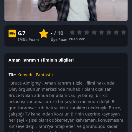
6.7
-
/ 10
Puan Ver
IMDb Puanı
Üye Puanı
Aman Tanrım 1 Filminin Bilgileri
Tür:
Komedi
,
Fantastik
"Bruce Almighty - Aman Tanrım 1 izle " filmi hakkında:
Olay örgüsünün merkezinde muhabir olarak çalışan
Bruce Nolan adında bir adam var. İyi bir işi, bir kız
arkadaşı var ama sürekli bir şeyden memnun değil. Bir
gün karamsar ruh hali ve kötü karakteri nedeniyle Bruce,
çalıştığı TV kanalından kovulur. Birinin üzerine kaynayan
her şeyi kişisel olarak dökemeyen kahraman, konuşmasını
kimseye değil, Tanrı'ya hitap eder. Ve göründüğü kadar