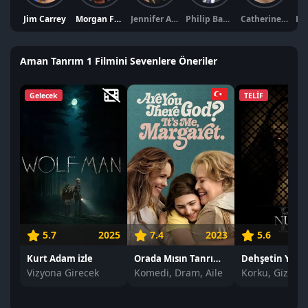
Jim Carrey
Morgan Freeman
Jennifer Aniston
Philip Baker Hall
Catherine Bell
Aman Tanrım 1 Filmini Sevenlere Öneriler
Gelecek
TELİF
5.7
2025
7.4
2023
5.6
Kurt Adam izle
Orada Mısın Tanrım? Benim, Margaret. izle
Dehşetin Yüzü 
Vizyona Girecek
Komedi, Dram, Aile