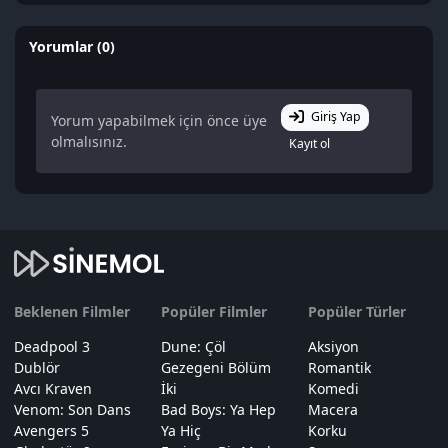
Yorumlar (0)
Giriş Yap
Yorum yapabilmek için önce üye
olmalısınız.
Kayıt ol
Beklenen Filmler
Popüler Filmler
Popüler Türler
Deadpool 3
Dune: Çöl
Aksiyon
Dublör
Gezegeni Bölüm
Romantik
Avcı Kraven
İki
Komedi
Venom: Son Dans
Bad Boys: Ya Hep
Macera
Avengers 5
Ya Hiç
Korku