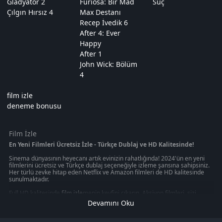
Gladyatör 2
Furiosa: Bir Mad
Suç
Çılgın Hırsız 4
Max Destanı
Recep İvedik 6
After 4: Ever
Happy
After 1
John Wick: Bölüm
4
film izle
deneme bonusu
Film İzle
En Yeni Filmleri Ücretsiz İzle - Türkçe Dublaj ve HD Kalitesinde!
Sinema dünyasının heyecanı artık evinizin rahatlığında! 2024'ün en yeni
filmlerini ücretsiz ve Türkçe dublaj seçeneğiyle izleme şansına sahipsiniz.
Her türlü zevke hitap eden Netflix ve Amazon filmleri de HD kalitesinde
sunulmaktadır.
Full HD kalitesinde
film izle
menin keyfini çıkarın. Aksiyon filmleri, sizi
gerilim dolu anların içine çekerken, macera filmleri sizi uzak diyarlara
Devamını Oku
götürecek. Korku filmleri, heyecan dolu anlar yaşamanızı sağlarken, en
yeni filmleri izleme imkanı size evinizin konforunda sunuluyor.