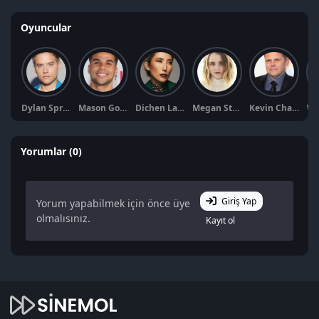
Oyuncular
Dylan Sprouse
Mason Gooding
Dichen Lachman
Megan Stott
Kevin Chapman
Wi
Yorumlar (0)
Giriş Yap
Yorum yapabilmek için önce üye
olmalısınız.
Kayıt ol