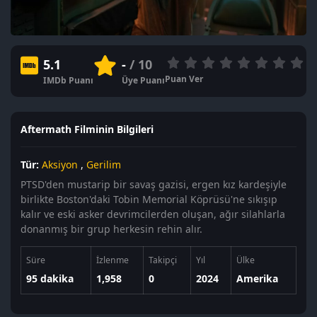
5.1
-
/ 10
Puan Ver
IMDb Puanı
Üye Puanı
Aftermath Filminin Bilgileri
Tür:
Aksiyon
,
Gerilim
PTSD'den mustarip bir savaş gazisi, ergen kız kardeşiyle
birlikte Boston'daki Tobin Memorial Köprüsü'ne sıkışıp
kalır ve eski asker devrimcilerden oluşan, ağır silahlarla
donanmış bir grup herkesin rehin alır.
Süre
İzlenme
Takipçi
Yıl
Ülke
95 dakika
1,958
0
2024
Amerika