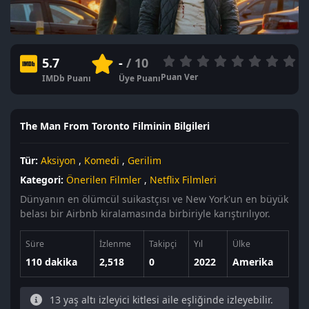
5.7
-
/ 10
Puan Ver
IMDb Puanı
Üye Puanı
The Man From Toronto Filminin Bilgileri
Tür:
Aksiyon
,
Komedi
,
Gerilim
Kategori:
Önerilen Filmler
,
Netflix Filmleri
Dünyanın en ölümcül suikastçısı ve New York'un en büyük
belası bir Airbnb kiralamasında birbiriyle karıştırılıyor.
Süre
İzlenme
Takipçi
Yıl
Ülke
110 dakika
2,518
0
2022
Amerika
13 yaş altı izleyici kitlesi aile eşliğinde izleyebilir.