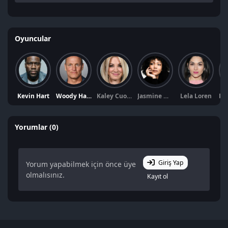
Oyuncular
Kevin Hart
Woody Harrelson
Kaley Cuoco
Jasmine Mathews
Lela Loren
Yorumlar (0)
Giriş Yap
Yorum yapabilmek için önce üye
olmalısınız.
Kayıt ol