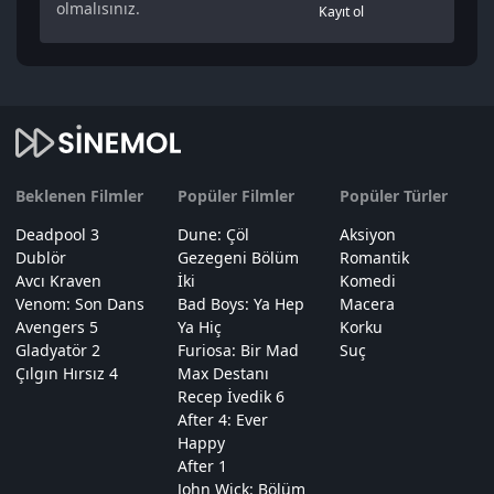
olmalısınız.
Kayıt ol
Beklenen Filmler
Popüler Filmler
Popüler Türler
Deadpool 3
Dune: Çöl
Aksiyon
Dublör
Gezegeni Bölüm
Romantik
Avcı Kraven
İki
Komedi
Venom: Son Dans
Bad Boys: Ya Hep
Macera
Avengers 5
Ya Hiç
Korku
Gladyatör 2
Furiosa: Bir Mad
Suç
Çılgın Hırsız 4
Max Destanı
Recep İvedik 6
After 4: Ever
Happy
After 1
John Wick: Bölüm