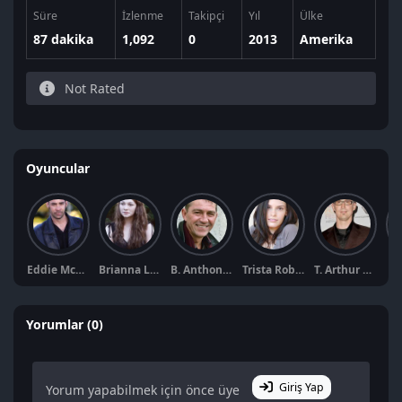
Süre
İzlenme
Takipçi
Yıl
Ülke
87 dakika
1,092
0
2013
Amerika
Not Rated
Oyuncular
Eddie McGee
Brianna Lauren Jackson
B. Anthony Cohen
Trista Robinson
T. Arthur Cottam
Fr
Yorumlar (0)
Giriş Yap
Yorum yapabilmek için önce üye