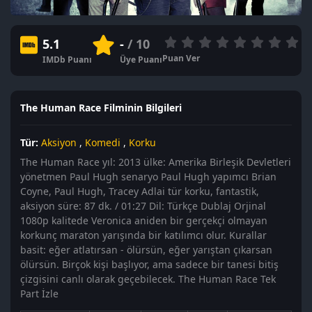
5.1
-
/ 10
Puan Ver
IMDb Puanı
Üye Puanı
The Human Race Filminin Bilgileri
Tür:
Aksiyon
,
Komedi
,
Korku
The Human Race yıl: 2013 ülke: Amerika Birleşik Devletleri
yönetmen Paul Hugh senaryo Paul Hugh yapımcı Brian
Coyne, Paul Hugh, Tracey Adlai tür korku, fantastik,
aksiyon süre: 87 dk. / 01:27 Dil: Türkçe Dublaj Orjinal
1080p kalitede Veronica aniden bir gerçekçi olmayan
korkunç maraton yarışında bir katılımcı olur. Kurallar
basit: eğer atlatırsan - ölürsün, eğer yarıştan çıkarsan
ölürsün. Birçok kişi başlıyor, ama sadece bir tanesi bitiş
çizgisini canlı olarak geçebilecek. The Human Race Tek
Part İzle