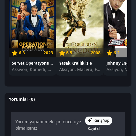
6.3
2023
6.5
2008
6.2
Servet Operasyonu izle
Yasak Krallık izle
Johnny English 
Aksiyon, Komedi, Gerilim
Aksiyon, Macera, Fantastik
Yorumlar (0)
Giriş Yap
Yorum yapabilmek için önce üye
olmalısınız.
Kayıt ol