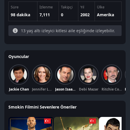
Süre
İzlenme
Takipçi
Yıl
Ülke
98 dakika
7,111
0
2002
Amerika
13 yaş altı izleyici kitlesi aile eşliğinde izleyebilir.
Oyuncular
Jackie Chan
Jennifer Love Hewitt
Jason Isaacs
Debi Mazar
Ritchie Coster
Smokin Filmini Sevenlere Öneriler