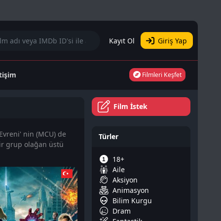
Kayıt Ol
Giriş Yap
etişim
Filmleri Keşfet
Film İstek
Evreni' nin (MCU) de
Türler
bir grup olağan üstü
18+
Aile
Aksiyon
Animasyon
Bilim Kurgu
Dram