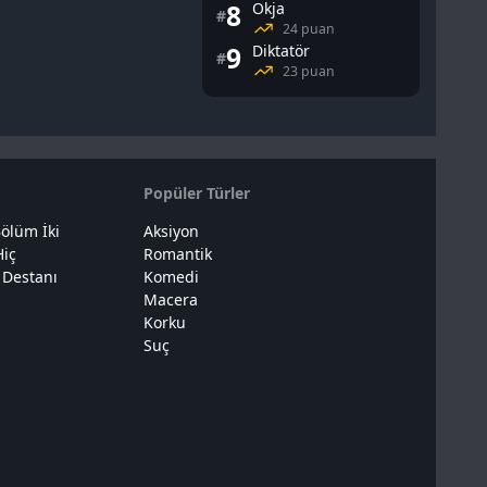
8
Okja
#
24 puan
9
Diktatör
#
23 puan
Popüler Türler
ölüm İki
Aksiyon
Hiç
Romantik
 Destanı
Komedi
Macera
Korku
Suç