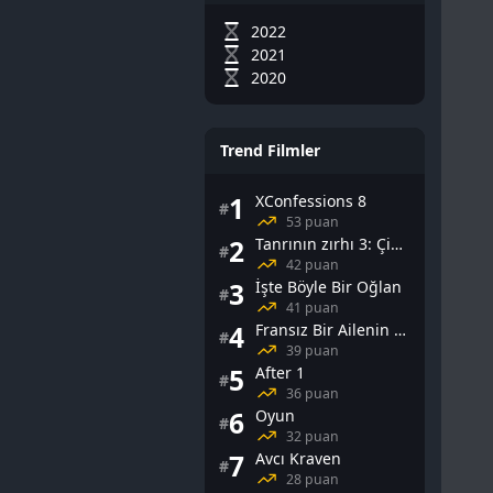
2022
2021
2020
Trend Filmler
1
XConfessions 8
#
53 puan
2
Tanrının zırhı 3: Çin Falı
#
42 puan
3
İşte Böyle Bir Oğlan
#
41 puan
4
Fransız Bir Ailenin Cinsel Yaşamı
#
39 puan
5
After 1
#
36 puan
6
Oyun
#
32 puan
7
Avcı Kraven
#
28 puan