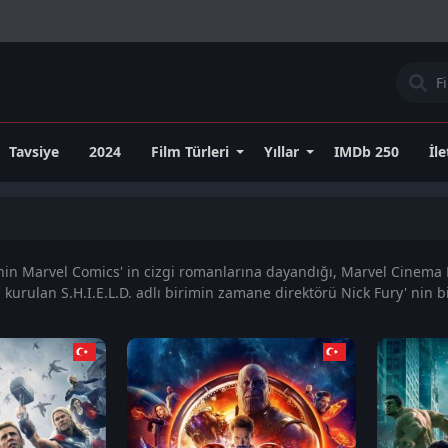
Tavsiye
2024
Film Türleri
Yıllar
IMDb 250
İl
inin Marvel Comics' in cizgi romanlarına dayandığı, Marvel Cinema 
a kurulan S.H.I.E.L.D. adlı birimin zamane direktörü Nick Fury' nin 