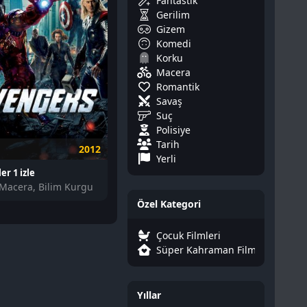
Fantastik
Gerilim
Gizem
Komedi
Korku
Macera
Romantik
Savaş
Suç
Polisiye
Tarih
2012
Yerli
er 1 izle
 Macera, Bilim Kurgu
Özel Kategori
Çocuk Filmleri
Süper Kahraman Filmleri
Yıllar