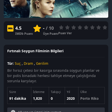
4.5
-
/ 10
Puan Ver
IMDb Puanı
Üye Puanı
Fırtınalı Soygun Filminin Bilgileri
Tür:
Suç
,
Dram
,
Gerilim
Bir hırsız çetesi bir kasırga sırasında soygun planlar ve
bir polis binadaki herkesi tahliye etmeye çalıştığında
sorunla karşılaşır.
Süre
İzlenme
Takipçi
Yıl
Ülke
91 dakika
1,820
0
2020
Porto Riko