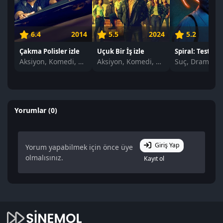
6.4
2014
5.5
2024
5.2
Çakma Polisler izle
Uçuk Bir İş izle
Aksiyon, Komedi, Suç, Polisiye
Aksiyon, Komedi, Suç
Suç, Dram, Ko
Yorumlar (0)
Giriş Yap
Yorum yapabilmek için önce üye
olmalısınız.
Kayıt ol