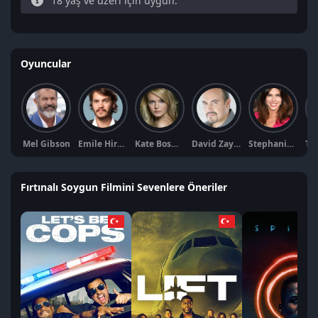
18 yaş ve üzeri için uygun.
Oyuncular
Mel Gibson
Emile Hirsch
Kate Bosworth
David Zayas
Stephanie Cayo
Fırtınalı Soygun Filmini Sevenlere Öneriler