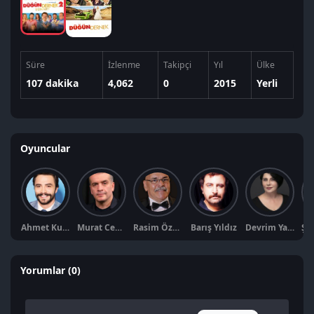
Süre
İzlenme
Takipçi
Yıl
Ülke
107 dakika
4,062
0
2015
Yerli
Oyuncular
Ahmet Kural
Murat Cemcir
Rasim Öztekin
Barış Yıldız
Devrim Yakut
Yorumlar (0)