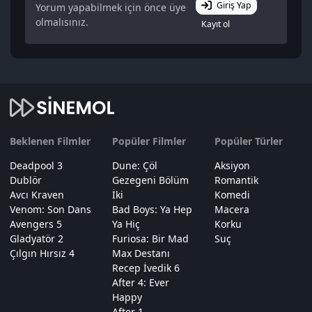
Giriş Yap
Yorum yapabilmek için önce üye
olmalısınız.
Kayıt ol
Beklenen Filmler
Popüler Filmler
Popüler Türler
Deadpool 3
Dune: Çöl
Aksiyon
Dublör
Gezegeni Bölüm
Romantik
Avcı Kraven
İki
Komedi
Venom: Son Dans
Bad Boys: Ya Hep
Macera
Avengers 5
Ya Hiç
Korku
Gladyatör 2
Furiosa: Bir Mad
Suç
Çılgın Hırsız 4
Max Destanı
Recep İvedik 6
After 4: Ever
Happy
After 1