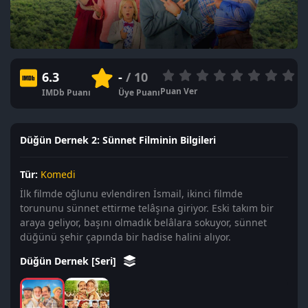
6.3
-
/ 10
Puan Ver
IMDb Puanı
Üye Puanı
Düğün Dernek 2: Sünnet Filminin Bilgileri
Tür:
Komedi
İlk filmde oğlunu evlendiren İsmail, ikinci filmde
torununu sünnet ettirme telâşına giriyor. Eski takım bir
araya geliyor, başını olmadık belâlara sokuyor, sünnet
düğünü şehir çapında bir hadise halini alıyor.
Düğün Dernek [Seri]