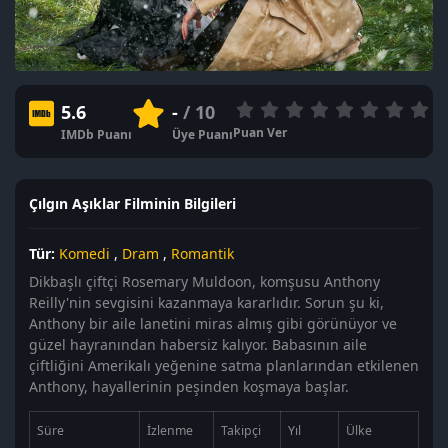
5.6
-
/ 10
Puan Ver
IMDb Puanı
Üye Puanı
Çılgın Aşıklar Filminin Bilgileri
Tür:
Komedi
,
Dram
,
Romantik
Dikbaşlı çiftçi Rosemary Muldoon, komşusu Anthony
Reilly'nin sevgisini kazanmaya kararlıdır. Sorun şu ki,
Anthony bir aile lanetini miras almış gibi görünüyor ve
güzel hayranından habersiz kalıyor. Babasının aile
çiftliğini Amerikalı yeğenine satma planlarından etkilenen
Anthony, hayallerinin peşinden koşmaya başlar.
Süre
İzlenme
Takipçi
Yıl
Ülke