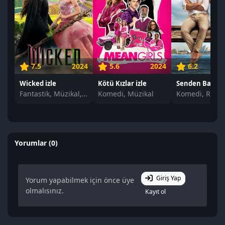
7.5
2024
5.6
2024
6.2
Wicked izle
Kötü Kızlar izle
Senden Başka i
Fantastik, Müzikal, Romantik
Komedi, Müzikal
Komedi, Roma
Yorumlar (0)
Giriş Yap
Yorum yapabilmek için önce üye
olmalısınız.
Kayıt ol