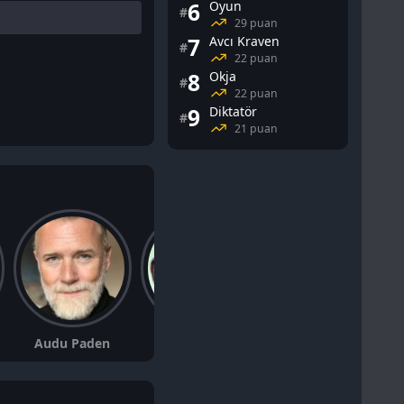
6
Oyun
#
29 puan
7
Avcı Kraven
#
22 puan
8
Okja
#
22 puan
9
Diktatör
#
21 puan
Audu Paden
Cam Clarke
Cindy Robinson