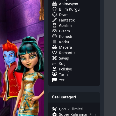
Animasyon
Bilim Kurgu
Dram
Fantastik
Gerilim
Gizem
Komedi
Korku
Macera
Romantik
Savaş
Suç
Polisiye
Tarih
Yerli
Özel Kategori
Çocuk Filmleri
Süper Kahraman Filmleri