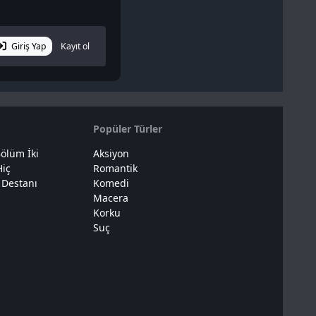
Giriş Yap
Kayıt ol
Popüler Türler
ölüm İki
Aksiyon
Hiç
Romantik
 Destanı
Komedi
Macera
Korku
Suç