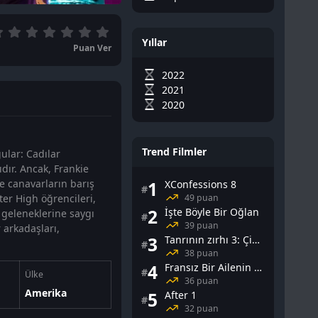
Yıllar
Puan Ver
2022
2021
2020
Trend Filmler
ular: Cadılar
dır. Ancak, Frankie
e canavarların barış
1
XConfessions 8
#
49 puan
er High öğrencileri,
2
İşte Böyle Bir Oğlan
 geleneklerine saygı
#
39 puan
 arkadaşları,
3
Tanrının zırhı 3: Çin Falı
#
38 puan
4
Fransız Bir Ailenin Cinsel Yaşamı
#
Ülke
36 puan
Amerika
5
After 1
#
32 puan