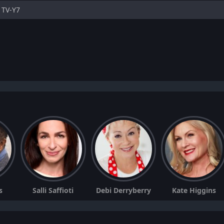
TV-Y7
s
Salli Saffioti
Debi Derryberry
Kate Higgins