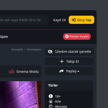
Kayıt Ol
Giriş Yap
etişim
Filmleri Keşfet
Anasayfa
Animasyon
İzledim olarak işeretle
Takip Et
Paylaş
Sinema Modu
Türler
18+
Aile
Aksiyon