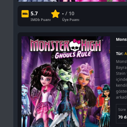
5.7
-
/ 10
IMDb Puanı
Üye Puanı
Monst
Tür:
A
Monst
Bayra
Stein
içind
kendi
göste
arkada
Süre
70 d