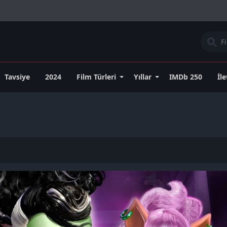
Tavsiye
2024
Film Türleri
Yıllar
IMDb 250
İl