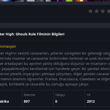
er High: Ghouls Rule Filminin Bilgileri
nimasyon
er High’ın sevimli canavarları, yıllardır süregelen bir geleneği sorg
mı'nda insanlar ve canavarlar birbirinden korkmalı ve uzak durmalı
 ve arkadaşları bu ayrımın yanlış olduğunu düşünür ve insanların v
e yaşayabileceğini kanıtlamak için harekete geçer. Bir yandan Monst
lerine yönelik önyargıları yıkmaya çalışırken, diğer yandan canavar
rmenin önemini öğrenirler. Frankie, Draculaura, Clawdeen ve diğer
şlık, birliktelik ve cesaretle bu zorluğu aşmaya çalışır.
İzlenme
Takipçi
Yıl
akika
897
0
2012