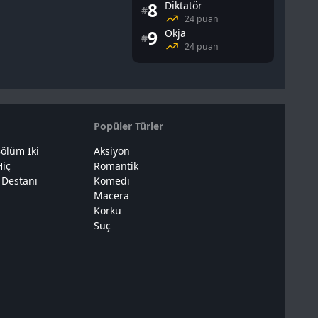
8
Diktatör
#
24 puan
9
Okja
#
24 puan
Popüler Türler
ölüm İki
Aksiyon
Hiç
Romantik
 Destanı
Komedi
Macera
Korku
Suç