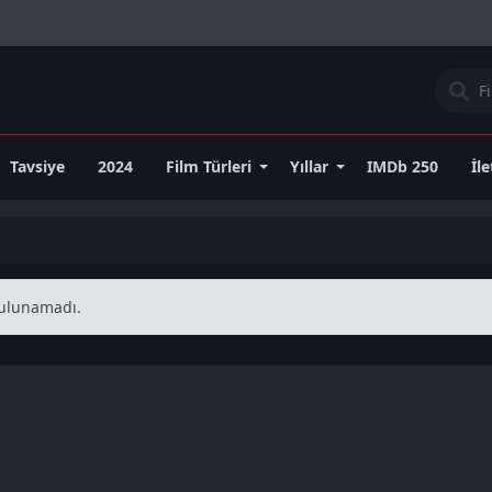
Tavsiye
2024
Film Türleri
Yıllar
IMDb 250
İl
 bulunamadı.