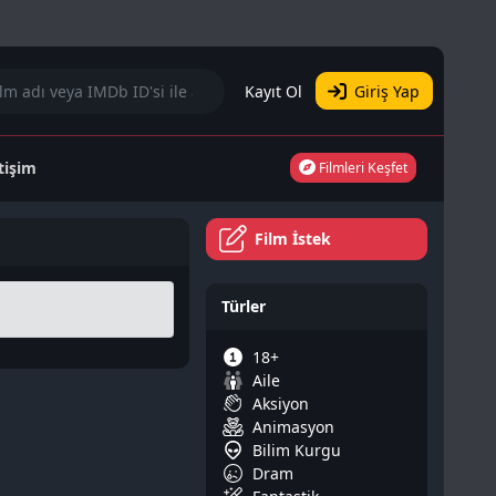
Kayıt Ol
Giriş Yap
etişim
Filmleri Keşfet
Film İstek
Türler
18+
Aile
Aksiyon
Animasyon
Bilim Kurgu
Dram