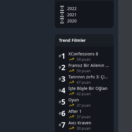
2022
2021
2020
Trend Filmler
1
XConfessions 8
#
59 puan
2
Fransız Bir Ailenin Cinsel Yaşamı
#
50 puan
3
Tanrının zırhı 3: Çin Falı
#
47 puan
4
İşte Böyle Bir Oğlan
#
42 puan
5
Oyun
#
37 puan
6
After 1
#
37 puan
7
Avcı Kraven
#
30 puan