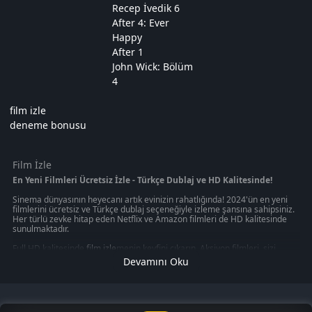
Recep İvedik 6
After 4: Ever
Happy
After 1
John Wick: Bölüm
4
film izle
deneme bonusu
Film İzle
En Yeni Filmleri Ücretsiz İzle - Türkçe Dublaj ve HD Kalitesinde!
Sinema dünyasının heyecanı artık evinizin rahatlığında! 2024'ün en yeni
filmlerini ücretsiz ve Türkçe dublaj seçeneğiyle izleme şansına sahipsiniz.
Her türlü zevke hitap eden Netflix ve Amazon filmleri de HD kalitesinde
sunulmaktadır.
Full HD kalitesinde
film izle
menin keyfini çıkarın. Aksiyon filmleri, sizi
gerilim dolu anların içine çekerken, macera filmleri sizi uzak diyarlara
Devamını Oku
götürecek. Korku filmleri, heyecan dolu anlar yaşamanızı sağlarken, en
yeni filmleri izleme imkanı size evinizin konforunda sunuluyor.
Ücretsiz film izleme imkanı sunan platformlar, size sinema keyfini en iyi
şekilde yaşatmayı hedefliyor. Bu platformlar, sizin için en iyi seçenekleri