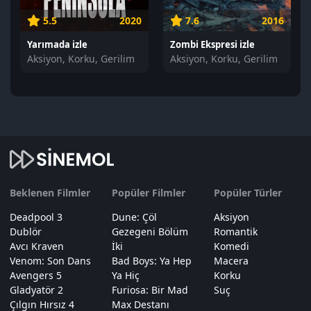
5.5
2020
7.6
2016
Yarımada izle
Zombi Ekspresi izle
Aksiyon, Korku, Gerilim
Aksiyon, Korku, Gerilim
Beklenen Filmler
Popüler Filmler
Popüler Türler
Deadpool 3
Dune: Çöl
Aksiyon
Dublör
Gezegeni Bölüm
Romantik
Avcı Kraven
İki
Komedi
Venom: Son Dans
Bad Boys: Ya Hep
Macera
Avengers 5
Ya Hiç
Korku
Gladyatör 2
Furiosa: Bir Mad
Suç
Çılgın Hırsız 4
Max Destanı